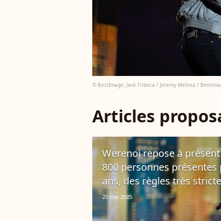
© BestImage, Jack Tribeca / Jeremy Melloul / Bestima
Articles propo
Werenoi repose à présent e
800 personnes présentes 
ans, des règles très strict
20 mai 2025