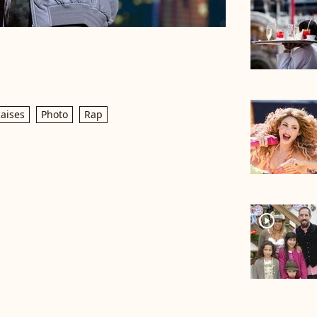
çaises
Photo
Rap
player2