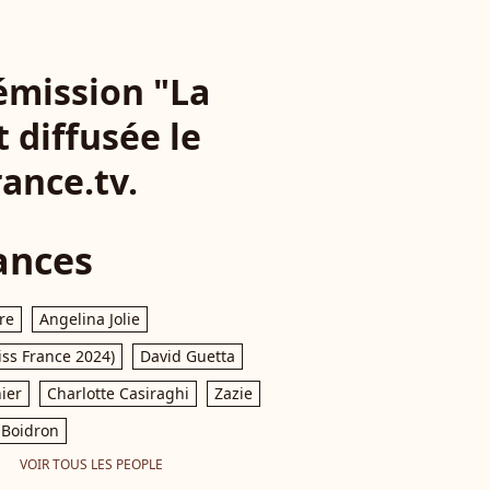
'émission "La
t diffusée le
rance.tv.
ances
re
Angelina Jolie
iss France 2024)
David Guetta
ier
Charlotte Casiraghi
Zazie
Boidron
VOIR TOUS LES PEOPLE