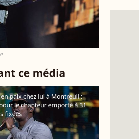
ge
sant ce média
n paix chez lui à Montreuil :
pour le chanteur emporté à 31
es fixées