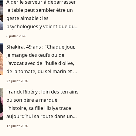
Aider le serveur à débarrasser
la table peut sembler être un
geste aimable : les
psychologues y voient quelque
chose de bien plus profond.
6 juillet 2026
Shakira, 49 ans : "Chaque jour,
je mange des œufs ou de
l'avocat avec de l'huile d'olive,
de la tomate, du sel marin et un
smoothie"
22 juillet 2026
Franck Ribéry : loin des terrains
où son père a marqué
l’histoire, sa fille Hiziya trace
aujourd’hui sa route dans un
tout autre univers
12 juillet 2026