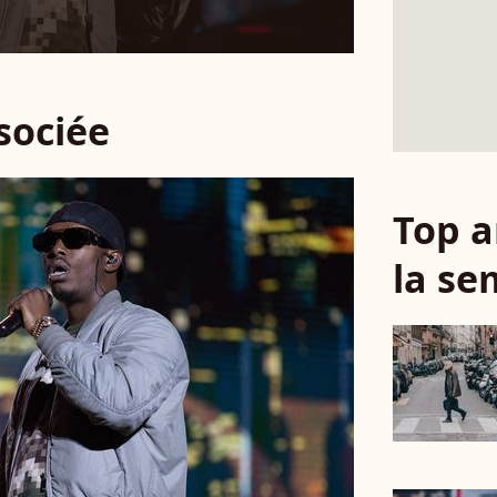
ssociée
Top a
la se