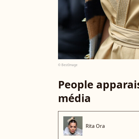
© BestImage
People apparais
média
Rita Ora