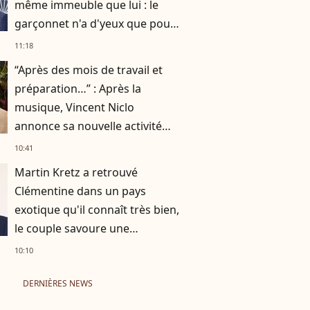
même immeuble que lui : le
garçonnet n'a d'yeux que pour
son papa à la télévision
11:18
“Après des mois de travail et
préparation…” : Après la
musique, Vincent Niclo
annonce sa nouvelle activité
impliquant plusieurs
10:41
personnalités
Martin Kretz a retrouvé
Clémentine dans un pays
exotique qu'il connaît très bien,
le couple savoure une
parenthèse paradisiaque
10:10
DERNIÈRES NEWS