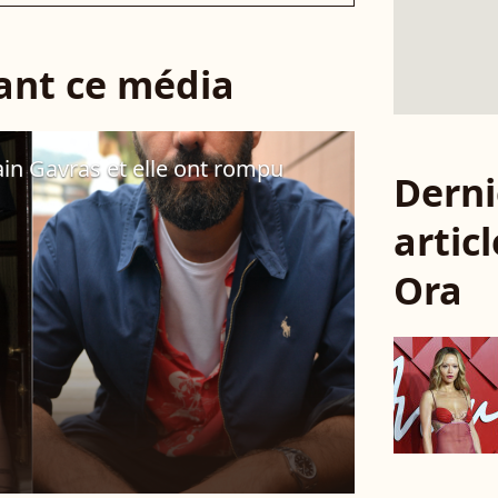
sant ce média
ain Gavras et elle ont rompu
Derni
articl
Ora