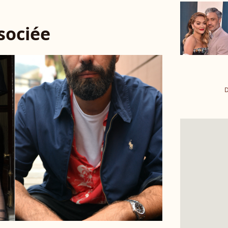
ssociée
D