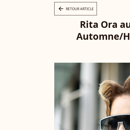
arrow_left
RETOUR ARTICLE
Rita Ora au
Automne/Hiv