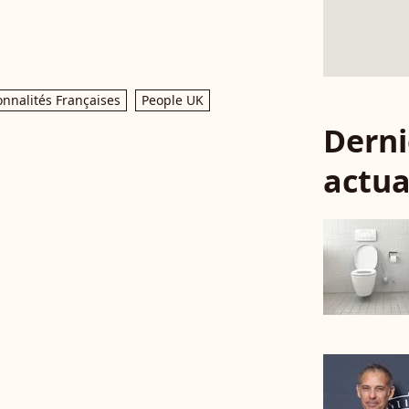
onnalités Françaises
People UK
Derni
actua