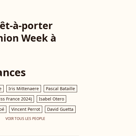
rêt-à-porter
shion Week à
ances
e
Iris Mittenaere
Pascal Bataille
iss France 2024)
Isabel Otero
pé
Vincent Perrot
David Guetta
VOIR TOUS LES PEOPLE