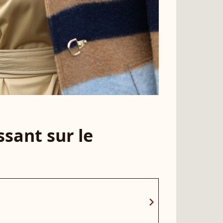
sant sur le
chevron_right