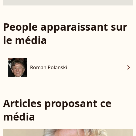
People apparaissant sur
le média
chevron_right
Roman Polanski
Articles proposant ce
média