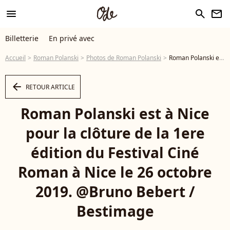
menu
search
newsletter
Billetterie
En privé avec
Accueil
Roman Polanski
Photos de Roman Polanski
Roman Polanski est à Nice pour la clôture de la 1ere édition du Festival Ciné Roman à Nice le 26 octobre 2019. @Bruno Bebert / Bestimage - Photo
arrow_left
RETOUR ARTICLE
Roman Polanski est à Nice
pour la clôture de la 1ere
édition du Festival Ciné
Roman à Nice le 26 octobre
2019. @Bruno Bebert /
Bestimage