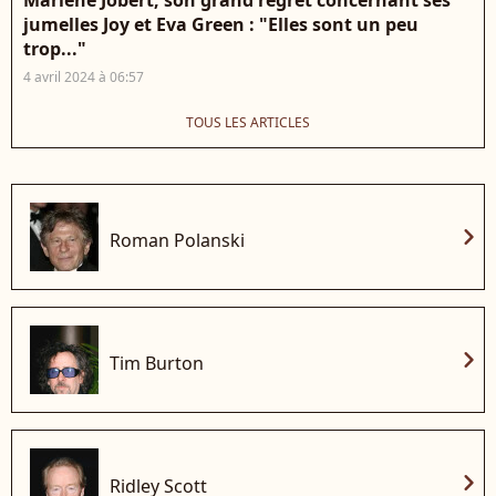
jumelles Joy et Eva Green : "Elles sont un peu
trop..."
4 avril 2024 à 06:57
TOUS LES ARTICLES
chevron_right
Roman Polanski
chevron_right
Tim Burton
chevron_right
Ridley Scott