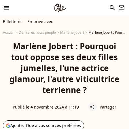
menu
search
newsletter
Billetterie
En privé avec
Accueil
Dernières news people
Marlène Jobert
Marlène Jobert : Pourquoi tout oppose ses deux filles jumelles, l'une actrice glamour, l'autre viticultrice terrienne ?
Marlène Jobert : Pourquoi
tout oppose ses deux filles
jumelles, l'une actrice
glamour, l'autre viticultrice
terrienne ?
Publié le 4 novembre 2024 à 11:19
Partager
share
Ajoutez Ode à vos sources préférées