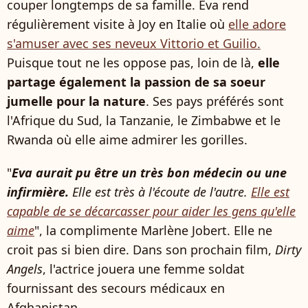
couper longtemps de sa famille. Eva rend
régulièrement visite à Joy en Italie où
elle adore
s'amuser avec ses neveux Vittorio et Guilio.
Puisque tout ne les oppose pas, loin de là,
elle
partage également la passion de sa soeur
jumelle pour la nature
. Ses pays préférés sont
l'Afrique du Sud, la Tanzanie, le Zimbabwe et le
Rwanda où elle aime admirer les gorilles.
"
Eva aurait pu être un très bon médecin ou une
infirmière.
Elle est très à l'écoute de l'autre.
Elle est
capable de se décarcasser pour aider les gens qu'elle
aime
", la complimente Marlène Jobert. Elle ne
croit pas si bien dire. Dans son prochain film,
Dirty
Angels
, l'actrice jouera une femme soldat
fournissant des secours médicaux en
Afghanistan.