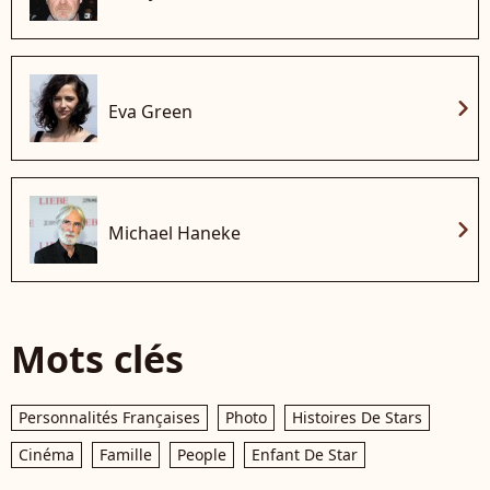
chevron_right
Eva Green
chevron_right
Michael Haneke
Mots clés
Personnalités Françaises
Photo
Histoires De Stars
Cinéma
Famille
People
Enfant De Star