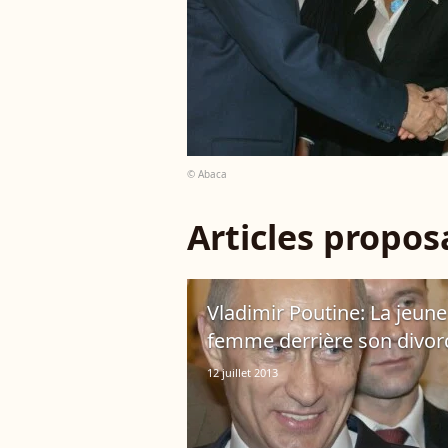
© Abaca
Articles propo
Vladimir Poutine: La jeun
femme derrière son divor
12 juillet 2013