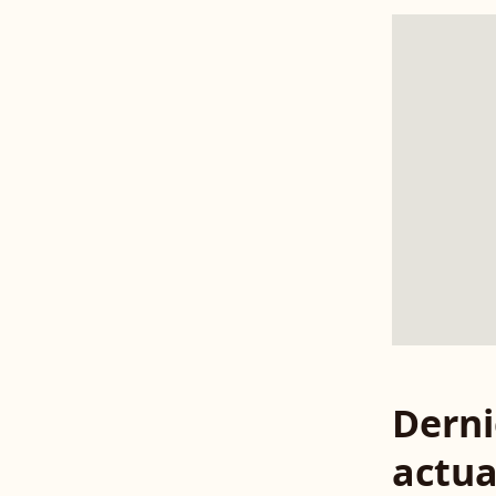
Derni
actua