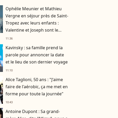
Ophélie Meunier et Mathieu
Vergne en séjour près de Saint-
Tropez avec leurs enfants :
Valentine et Joseph sont le
parfait mélange de leurs
11:36
parents !
Kavinsky : sa famille prend la
parole pour annoncer la date
et le lieu de son dernier voyage
11:10
Alice Taglioni, 50 ans : "J'aime
faire de l'aérobic, ça me met en
forme pour toute la journée"
10:43
Antoine Dupont : Sa grand-