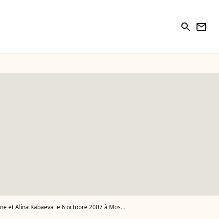
search
newsletter
 et Alina Kabaeva le 6 octobre 2007 à Moscou - Photo