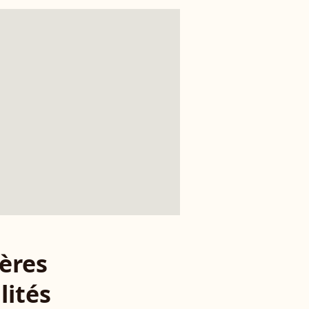
ères
lités