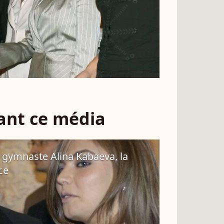
sant ce média
e gymnaste Alina Kabaeva, la
ce