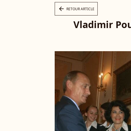
arrow_left
RETOUR ARTICLE
Vladimir Pou