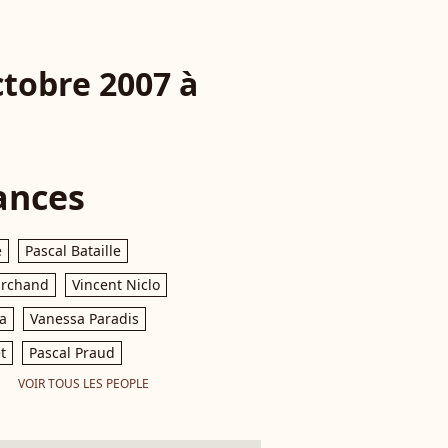
ctobre 2007 à
ances
e
Pascal Bataille
archand
Vincent Niclo
a
Vanessa Paradis
t
Pascal Praud
VOIR TOUS LES PEOPLE