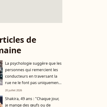
rticles de
maine
La psychologie suggère que les
personnes qui remercient les
conducteurs en traversant la
rue ne le font pas uniquement
par gratitude
20 juillet 2026
Shakira, 49 ans : "Chaque jour,
je mange des œufs ou de