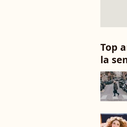
Top a
la se