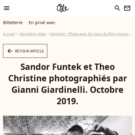
menu
search
newsletter
Billetterie
En privé avec
Accueil
Dernières news
JoeyStarr : Photo avec les stars du film consacré à NTM
arrow_left
RETOUR ARTICLE
Sandor Funtek et Theo
Christine photographiés par
Gianni Giardinelli. Octobre
2019.