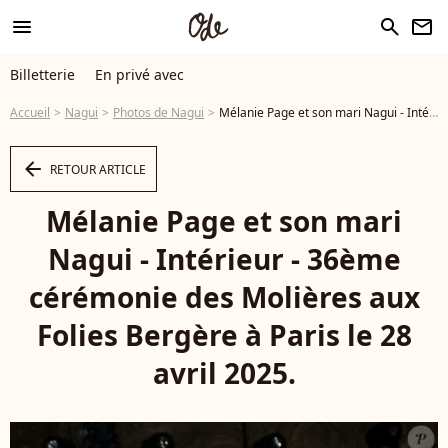
menu
search
newsletter
Billetterie
En privé avec
Accueil
Nagui
Photos de Nagui
Mélanie Page et son mari Nagui - Intérieur - 36ème cérémonie des Molières aux Folies Bergère à Paris le 28 avril 2025. © Bertrand Rindoff / Bestimage - Photo
arrow_left
RETOUR ARTICLE
Mélanie Page et son mari
Nagui - Intérieur - 36ème
cérémonie des Molières aux
Folies Bergère à Paris le 28
avril 2025.