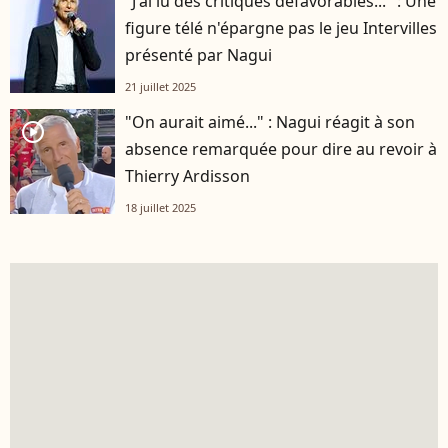
"J'ai lu des critiques défavorables..." : Une
figure télé n'épargne pas le jeu Intervilles
présenté par Nagui
21 juillet 2025
"On aurait aimé..." : Nagui réagit à son
player2
absence remarquée pour dire au revoir à
Thierry Ardisson
18 juillet 2025