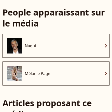
People apparaissant sur
le média
chevron_right
Nagui
chevron_right
Mélanie Page
Articles proposant ce