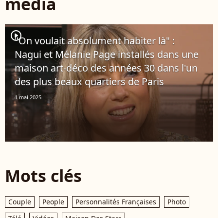
média
player2
"On voulait absolument habiter là" :
Nagui et Mélanie Page installés dans une
maison art-déco des années 30 dans l'un
des plus beaux quartiers de Paris
1 mai 2025
Mots clés
Couple
People
Personnalités Françaises
Photo