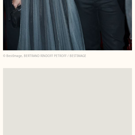
© BestImage, BERTRAND RINDOFF PETROFF / BESTIMAGE