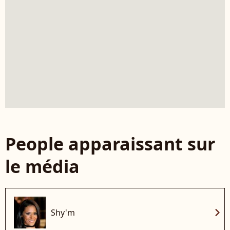
People apparaissant sur
le média
chevron_right
Shy'm