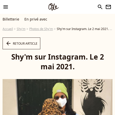
menu
search
newsletter
Billetterie
En privé avec
Accueil
Shy'm
Photos de Shy'm
Shy'm sur Instagram. Le 2 mai 2021. - Photo
arrow_left
RETOUR ARTICLE
Shy'm sur Instagram. Le 2
mai 2021.