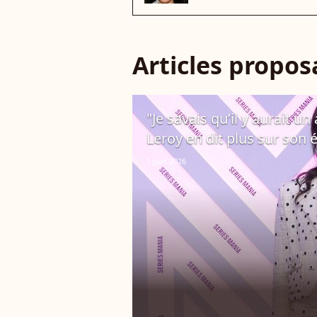
Articles propo
"Je savais qu’il y aurait u
Leroy en dit plus sur son
1 juin 2026