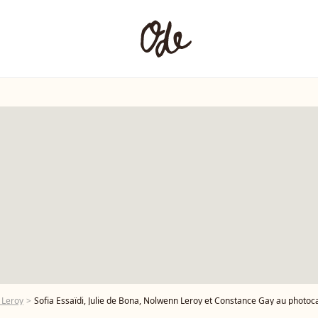
 Leroy
Sofia Essaïdi, Julie de Bona, Nolwenn Leroy et Constance Gay au photocall de la première de la série The Audacity lors du festival Series 