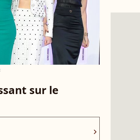
E
sant sur le
chevron_right