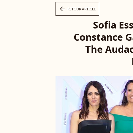
arrow_left
RETOUR ARTICLE
Sofia Es
Constance Ga
The Audaci