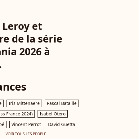
 Leroy et
e de la série
ania 2026 à
.
ances
e
Iris Mittenaere
Pascal Bataille
iss France 2024)
Isabel Otero
pé
Vincent Perrot
David Guetta
VOIR TOUS LES PEOPLE