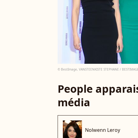
© BestImage, VANSTEENKISTE STEPHANE / BESTIMAG
People apparais
média
Nolwenn Leroy