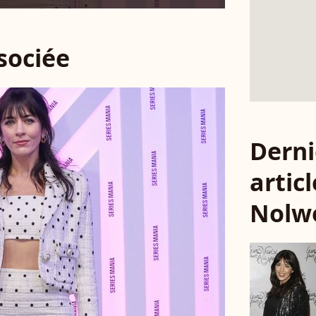
ssociée
Derni
articl
Nolw