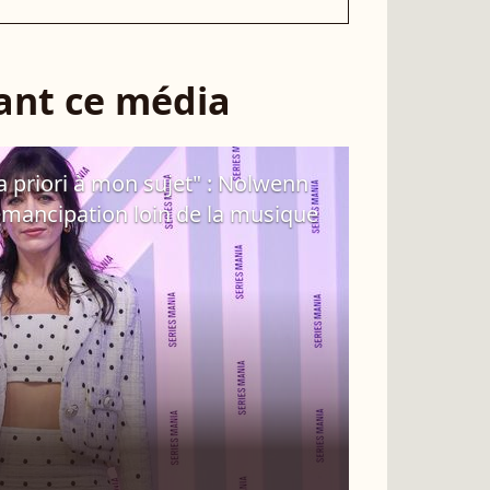
sant ce média
n a priori à mon sujet" : Nolwenn
 émancipation loin de la musique