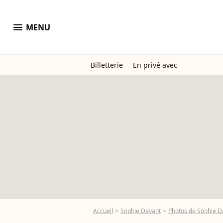
menu
MENU
Billetterie
En privé avec
Accueil
Sophie Davant
Photos de Sophie D