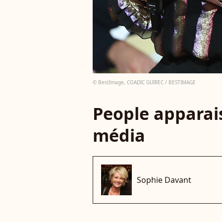
© BestImage, COADIC GUIREC / BESTIMAGE
People apparais
média
Sophie Davant