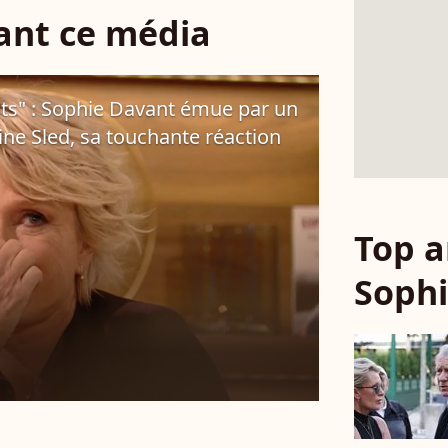
sant ce média
rents" : Sophie Davant émue par un
ine Sled, sa touchante réaction
Top a
Soph