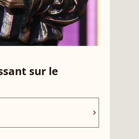
sant sur le
chevron_right