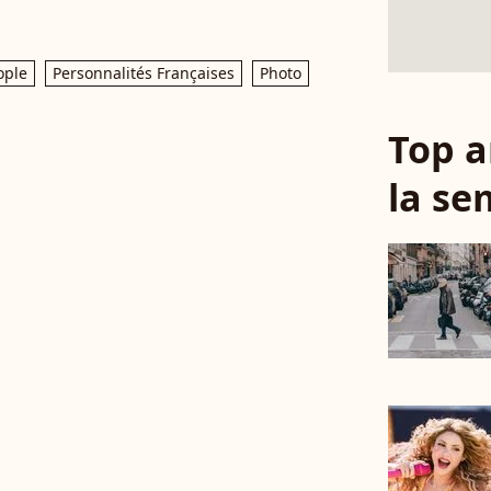
ople
Personnalités Françaises
Photo
Top a
la se