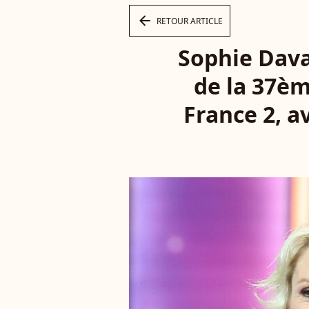
arrow_left
RETOUR ARTICLE
Sophie Dava
de la 37èm
France 2, a