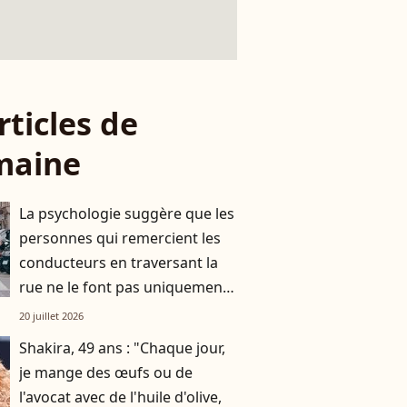
rticles de
maine
La psychologie suggère que les
personnes qui remercient les
conducteurs en traversant la
rue ne le font pas uniquement
par gratitude
20 juillet 2026
Shakira, 49 ans : "Chaque jour,
je mange des œufs ou de
l'avocat avec de l'huile d'olive,