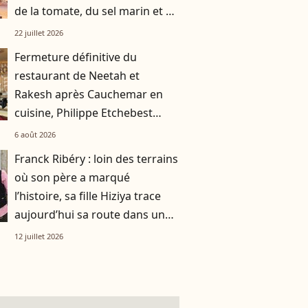
de la tomate, du sel marin et un
smoothie"
22 juillet 2026
Fermeture définitive du
restaurant de Neetah et
Rakesh après Cauchemar en
cuisine, Philippe Etchebest
pensait les avoir sauvés
6 août 2026
Franck Ribéry : loin des terrains
où son père a marqué
l’histoire, sa fille Hiziya trace
aujourd’hui sa route dans un
tout autre univers
12 juillet 2026