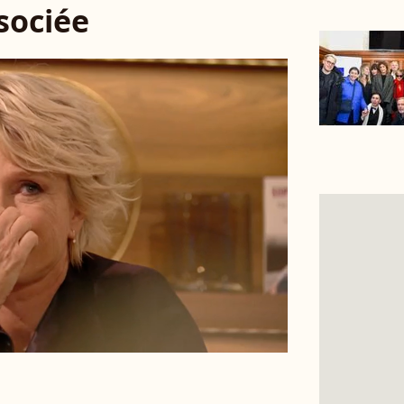
ssociée