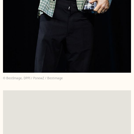
© BestImage, DPPI / PsnewZ / Bestimage