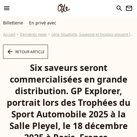
menu
search
newsletter
Billetterie
En privé avec
Accueil
Dernières news
Léna Situations, Squeezie et Inoxtag unissent leurs forces pour un nouveau projet ambitieux, loin de l'influence
arrow_left
RETOUR ARTICLE
Six saveurs seront
commercialisées en grande
distribution. GP Explorer,
portrait lors des Trophées du
Sport Automobile 2025 à la
Salle Pleyel, le 18 décembre