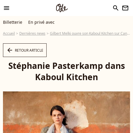
menu
search
newsletter
Billetterie
En privé avec
Accueil
Dernières news
Gilbert Melki ouvre son Kaboul Kitchen sur Canal+
arrow_left
RETOUR ARTICLE
Stéphanie Pasterkamp dans
Kaboul Kitchen