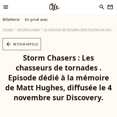
menu
search
newsletter
Billetterie
En privé avec
Accueil
Dernières news
Le chasseur de tornades Matt Hughes est mort : il avait 30 ans...
arrow_left
RETOUR ARTICLE
Storm Chasers : Les
chasseurs de tornades .
Episode dédié à la mémoire
de Matt Hughes, diffusée le 4
novembre sur Discovery.