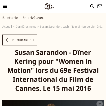
menu
search
newsletter
Billetterie
En privé avec
Accueil
Dernières news
Susan Sarandon, cash : "Je n'ai rien de bien à dire sur Woody Allen"
arrow_left
RETOUR ARTICLE
Susan Sarandon - Dîner
Kering pour "Women in
Motion" lors du 69e Festival
International du Film de
Cannes. Le 15 mai 2016