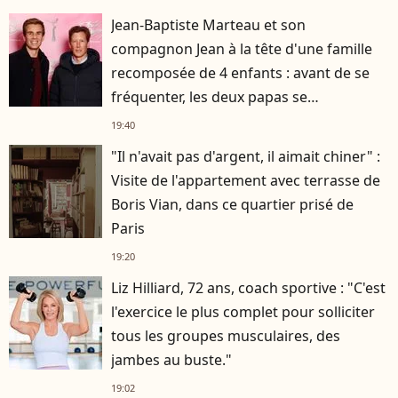
Jean-Baptiste Marteau et son
compagnon Jean à la tête d'une famille
recomposée de 4 enfants : avant de se
fréquenter, les deux papas se
connaissaient depuis des années
19:40
"Il n'avait pas d'argent, il aimait chiner" :
Visite de l'appartement avec terrasse de
Boris Vian, dans ce quartier prisé de
Paris
19:20
Liz Hilliard, 72 ans, coach sportive : "C'est
l'exercice le plus complet pour solliciter
tous les groupes musculaires, des
jambes au buste."
19:02