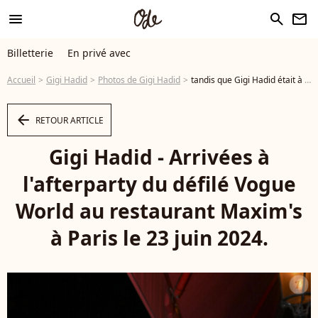
menu
search
newsletter
Billetterie
En privé avec
Accueil
Gigi Hadid
Photos de Gigi Hadid
tandis que Gigi Hadid était à la fois nue et habillée lors de l'after party de Vogue Gigi Hadid - Arrivées à l'afterparty du défilé Vogue World au restaurant Maxim's à Paris le 23 juin 2024. © Perusseau / Da Silva / Bestimage - Photo
arrow_left
RETOUR ARTICLE
Gigi Hadid - Arrivées à
l'afterparty du défilé Vogue
World au restaurant Maxim's
à Paris le 23 juin 2024.