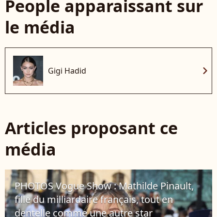
People apparaissant sur
le média
chevron_right
Gigi Hadid
Articles proposant ce
média
PHOTOS Vogue Show : Mathilde Pinault,
fille du milliardaire français, tout en
dentelle comme une autre star