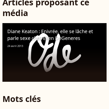
Articles proposant ce
média
Diane Keaton : Enivrée, elle se lâche et
parle sexe chez Ellen DeGeneres
24 avril 2013
Mots clés