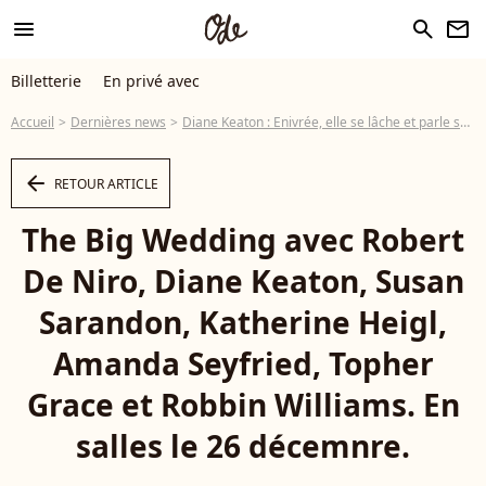
menu
search
newsletter
Billetterie
En privé avec
Accueil
Dernières news
Diane Keaton : Enivrée, elle se lâche et parle sexe chez Ellen DeGeneres
arrow_left
RETOUR ARTICLE
The Big Wedding avec Robert
De Niro, Diane Keaton, Susan
Sarandon, Katherine Heigl,
Amanda Seyfried, Topher
Grace et Robbin Williams. En
salles le 26 décemnre.