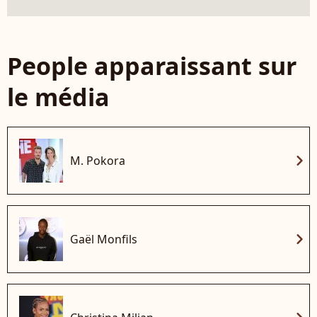
People apparaissant sur
le média
chevron_right
M. Pokora
chevron_right
Gaël Monfils