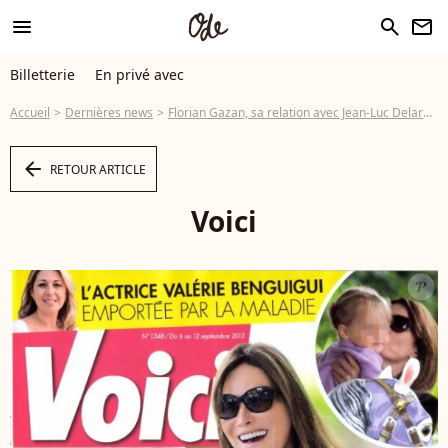
menu
search
newsletter
Billetterie
En privé avec
Accueil
Dernières news
Florian Gazan, sa relation avec Jean-Luc Delarue: 'J'ai des souvenirs horribles'
arrow_left
RETOUR ARTICLE
Voici