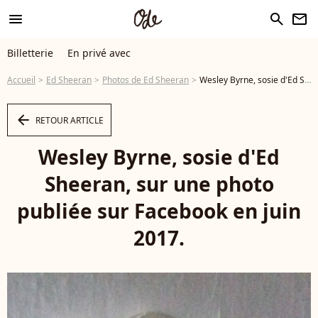
menu
search
newsletter
Billetterie
En privé avec
Accueil
Ed Sheeran
Photos de Ed Sheeran
Wesley Byrne, sosie d'Ed Sheeran, sur une photo publiée sur Facebook en juin 2017. - Photo
arrow_left
RETOUR ARTICLE
Wesley Byrne, sosie d'Ed
Sheeran, sur une photo
publiée sur Facebook en juin
2017.