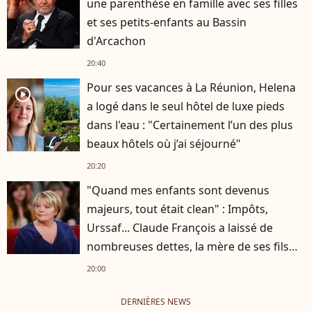
une parenthèse en famille avec ses filles
et ses petits-enfants au Bassin
d'Arcachon
20:40
Pour ses vacances à La Réunion, Helena
player2
a logé dans le seul hôtel de luxe pieds
dans l'eau : "Certainement l’un des plus
beaux hôtels où j’ai séjourné"
20:20
"Quand mes enfants sont devenus
majeurs, tout était clean" : Impôts,
Urssaf... Claude François a laissé de
nombreuses dettes, la mère de ses fils
s'est occupée de tout
20:00
DERNIÈRES NEWS