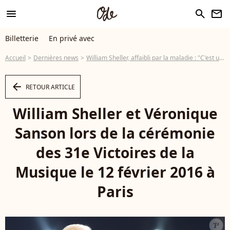
menu
search
newsletter
Billetterie
En privé avec
Accueil
Dernières news
William Sheller, affaibli par la maladie : "C'est une saloperie"
arrow_left
RETOUR ARTICLE
William Sheller et Véronique
Sanson lors de la cérémonie
des 31e Victoires de la
Musique le 12 février 2016 à
Paris