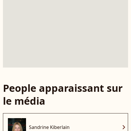
People apparaissant sur
le média
chevron_right
Sandrine Kiberlain