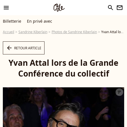
menu
search
newsletter
Billetterie
En privé avec
Accueil
Sandrine Kiberlain
Photos de Sandrine Kiberlain
Yvan Attal lors de la Grande Conférence du collectif - Photo
arrow_left
RETOUR ARTICLE
Yvan Attal lors de la Grande
Conférence du collectif