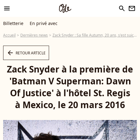
menu
search
newsletter
Billetterie
En privé avec
Accueil
Dernières news
Zack Snyder : Sa fille Autumn, 20 ans, s'est suicidée
arrow_left
RETOUR ARTICLE
Zack Snyder à la première de
'Batman V Superman: Dawn
Of Justice' à l'hôtel St. Regis
à Mexico, le 20 mars 2016