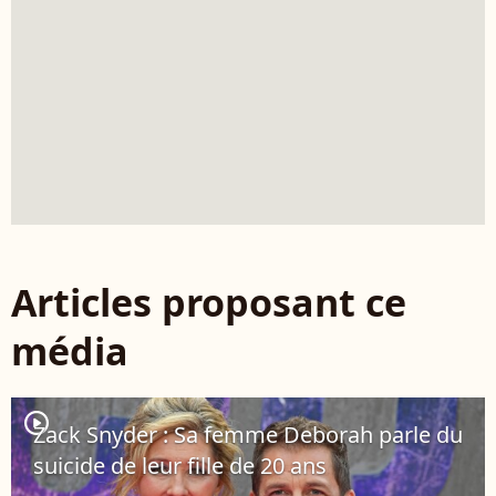
Articles proposant ce
média
player2
Zack Snyder : Sa femme Deborah parle du
suicide de leur fille de 20 ans