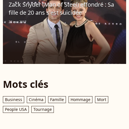
Zack Snyder (Man of Steel) effondré : Sa
fille de 20 ans s'est suicidée
23 mai 2017
Mots clés
Business
Cinéma
Famille
Hommage
Mort
People USA
Tournage