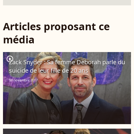
Articles proposant ce
média
player2
Zack Snyder : Sa femme Deborah parle du
suicide de leur fille de 20 ans
10 novembre 2017