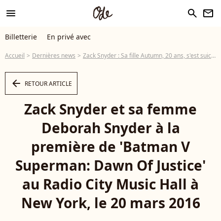
menu
search
newsletter
Billetterie
En privé avec
Accueil
Dernières news
Zack Snyder : Sa fille Autumn, 20 ans, s'est suicidée
arrow_left
RETOUR ARTICLE
Zack Snyder et sa femme
Deborah Snyder à la
première de 'Batman V
Superman: Dawn Of Justice'
au Radio City Music Hall à
New York, le 20 mars 2016