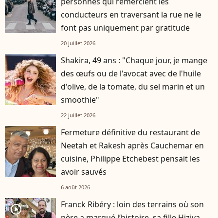
personnes qui remercient les
conducteurs en traversant la rue ne le
font pas uniquement par gratitude
20 juillet 2026
Shakira, 49 ans : "Chaque jour, je mange
des œufs ou de l'avocat avec de l'huile
d'olive, de la tomate, du sel marin et un
smoothie"
22 juillet 2026
Fermeture définitive du restaurant de
Neetah et Rakesh après Cauchemar en
cuisine, Philippe Etchebest pensait les
avoir sauvés
6 août 2026
Franck Ribéry : loin des terrains où son
player2
père a marqué l’histoire, sa fille Hiziya