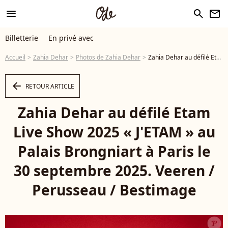
menu
search
newsletter
Billetterie
En privé avec
Accueil
Zahia Dehar
Photos de Zahia Dehar
Zahia Dehar au défilé Etam Live Show 2025 « J'ETAM » au Palais Brongniart à Paris le 30 septembre 2025. Veeren / Perusseau / Bestimage - Photo
arrow_left
RETOUR ARTICLE
Zahia Dehar au défilé Etam
Live Show 2025 « J'ETAM » au
Palais Brongniart à Paris le
30 septembre 2025. Veeren /
Perusseau / Bestimage