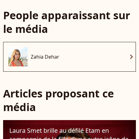
People apparaissant sur
le média
chevron_right
Zahia Dehar
Articles proposant ce
média
Laura Smet brille au défilé Etam en