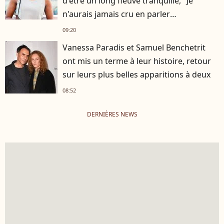
d'être un long fleuve tranquille, "Je
n'aurais jamais cru en parler
publiquement"
09:20
Vanessa Paradis et Samuel Benchetrit
ont mis un terme à leur histoire, retour
sur leurs plus belles apparitions à deux
08:52
DERNIÈRES NEWS