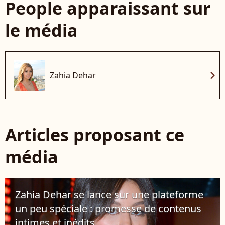
People apparaissant sur
le média
chevron_right
Zahia Dehar
Articles proposant ce
média
Zahia Dehar se lance sur une plateforme
un peu spéciale : promesse de contenus
intimes et inédits...