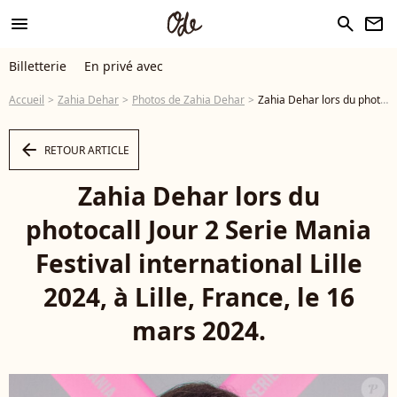
menu
search
newsletter
Billetterie
En privé avec
Accueil
Zahia Dehar
Photos de Zahia Dehar
Zahia Dehar lors du photocall Jour 2 Serie Mania Festival international Lille 2024, à Lille, France, le 16 mars 2024. © Stéphane Vansteenkiste/Bestimage - Photo
arrow_left
RETOUR ARTICLE
Zahia Dehar lors du
photocall Jour 2 Serie Mania
Festival international Lille
2024, à Lille, France, le 16
mars 2024.