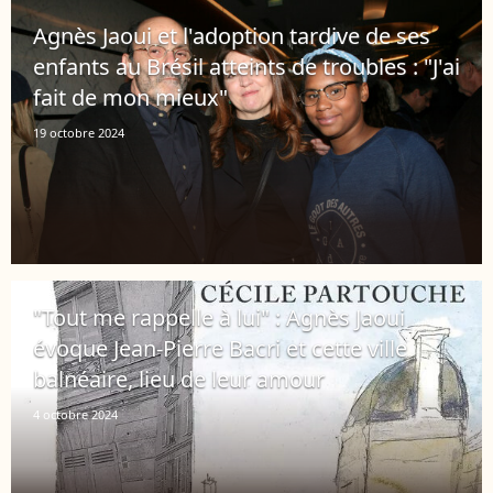
Agnès Jaoui et l'adoption tardive de ses
enfants au Brésil atteints de troubles : "J'ai
fait de mon mieux"
19 octobre 2024
"Tout me rappelle à lui" : Agnès Jaoui
évoque Jean-Pierre Bacri et cette ville
balnéaire, lieu de leur amour
4 octobre 2024