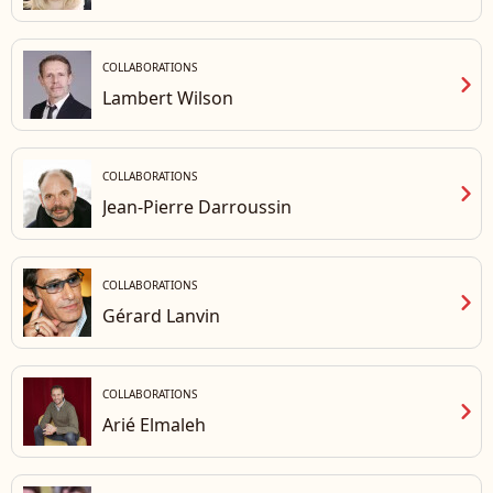
COLLABORATIONS
chevron_right
Lambert Wilson
COLLABORATIONS
chevron_right
Jean-Pierre Darroussin
COLLABORATIONS
chevron_right
Gérard Lanvin
COLLABORATIONS
chevron_right
Arié Elmaleh