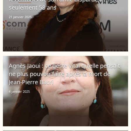
seulement 58 ans
21 janvier 2025
Agnès Jaoui : ce geste vital qu’elle pensait
ne plus pouvoir faire après la mort de
Jean-Pierre Bacri
4 janvier 2025