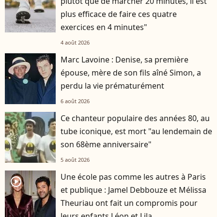
plutôt que de marcher 20 minutes, il est
plus efficace de faire ces quatre
exercices en 4 minutes"
4 août 2026
Marc Lavoine : Denise, sa première
épouse, mère de son fils aîné Simon, a
perdu la vie prématurément
6 août 2026
Ce chanteur populaire des années 80, au
tube iconique, est mort "au lendemain de
son 68ème anniversaire"
5 août 2026
Une école pas comme les autres à Paris
player2
et publique : Jamel Debbouze et Mélissa
Theuriau ont fait un compromis pour
leurs enfants Léon et Lila