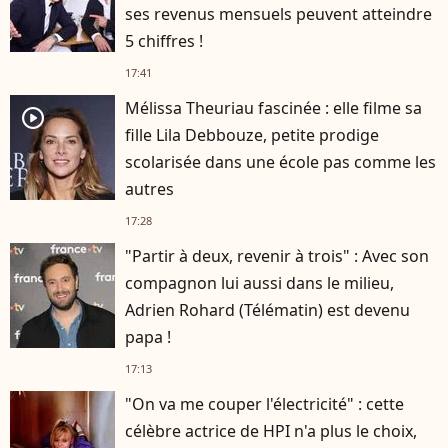
ses revenus mensuels peuvent atteindre
5 chiffres !
17:41
Mélissa Theuriau fascinée : elle filme sa
player2
fille Lila Debbouze, petite prodige
scolarisée dans une école pas comme les
autres
17:28
"Partir à deux, revenir à trois" : Avec son
compagnon lui aussi dans le milieu,
Adrien Rohard (Télématin) est devenu
papa !
17:13
"On va me couper l'électricité" : cette
célèbre actrice de HPI n'a plus le choix,