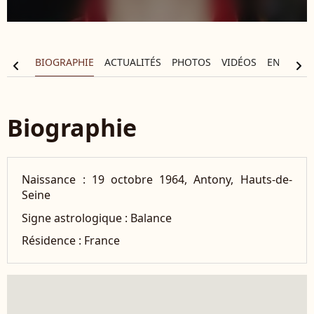
BIOGRAPHIE
ACTUALITÉS
PHOTOS
VIDÉOS
ENTOURA
chevron_left
chevron_right
Biographie
Naissance :
19 octobre 1964, Antony, Hauts-de-
Seine
Signe astrologique :
Balance
Résidence :
France