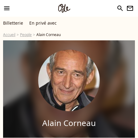
menu
search
newsletter
Billetterie
En privé avec
Accueil
People
Alain Corneau
Alain Corneau