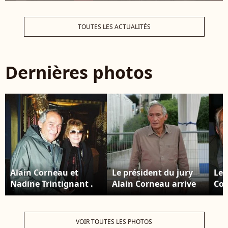
TOUTES LES ACTUALITÉS
Dernières photos
Alain Corneau et
Le président du jury
Les
Nadine Trintignant .
Alain Corneau arrive
Cor
Photo par Max
au CID pour le 31ème
Tri
Colin/ABACAPRESS.COM
Festival du Film
'Ga
Américain de
le 
VOIR TOUTES LES PHOTOS