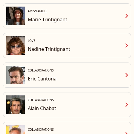
AMIS/FAMILLE
chevron_right
Marie Trintignant
LOVE
chevron_right
Nadine Trintignant
COLLABORATIONS
chevron_right
Eric Cantona
COLLABORATIONS
chevron_right
Alain Chabat
COLLABORATIONS