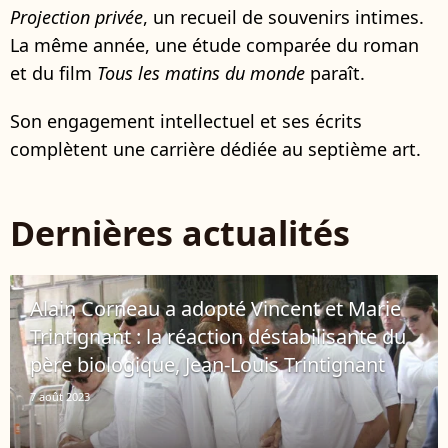
Projection privée
, un recueil de souvenirs intimes.
La même année, une étude comparée du roman
et du film
Tous les matins du monde
paraît.
Son engagement intellectuel et ses écrits
complètent une carrière dédiée au septième art.
Dernières actualités
Alain Corneau a adopté Vincent et Marie
Trintignant : la réaction déstabilisante du
père biologique, Jean-Louis Trintignant
7 août 2023