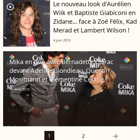
Le nouveau look d'Aurélien
player2
Wiik et Baptiste Giabiconi en
Zidane... face à Zoé Félix, Kad
Merad et Lambert Wilson !
4 juin 2010
Mika en duo avec Bernadette Chirac
devant Adeline Blondieau, Quentin
Mosimann et Clémentine Célarié !
16 avril 2010
arrow_right
1
2