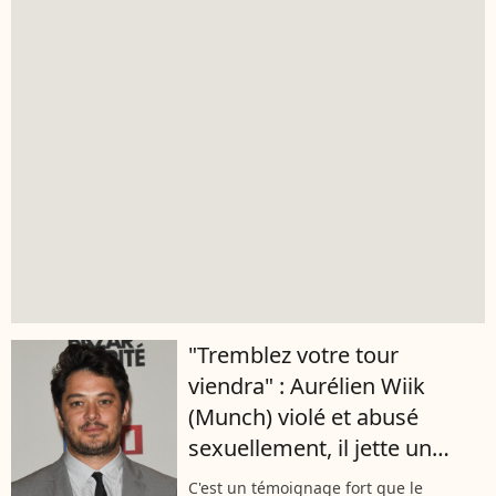
"Tremblez votre tour
viendra" : Aurélien Wiik
(Munch) violé et abusé
sexuellement, il jette un
pavé dans la mare
C'est un témoignage fort que le