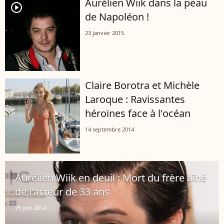
Aurélien Wiik dans la peau
player2
de Napoléon !
23 janvier 2015
Claire Borotra et Michèle
Laroque : Ravissantes
héroïnes face à l'océan
14 septembre 2014
Aurélien Wiik en deuil : Mort du frère aîné
de l'acteur de 33 ans
25 juin 2014