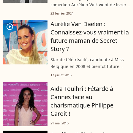
comédien Aurélien Wiik vient de livrer :
en pleine seconde vague d'un
23 février 2024
mouvement MeToo de plus en plus
Aurélie Van Daelen :
puissant, le quadragénaire a expliqué
player2
Connaissez-vous vraiment la
sur son...
future maman de Secret
Story ?
Star de télé-réalité, candidate à Miss
Belgique en 2008 et bientôt future
maman, Aurélie Van Daelen est l'une
17 juillet 2015
des candidates de télé-réalité les plus
marquantes de ces dernières années....
Aïda Touihri : Fêtarde à
Cannes face au
charismatique Philippe
Caroit !
21 mai 2015