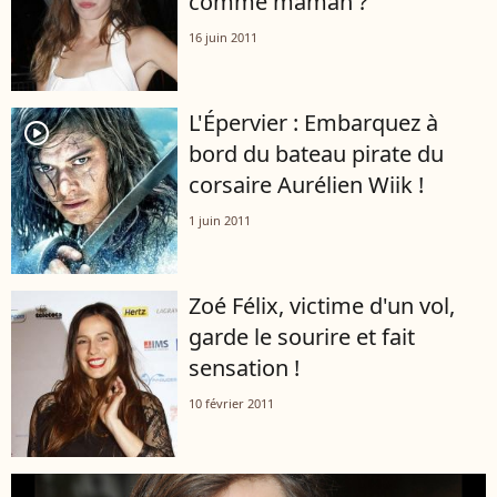
comme maman ?
16 juin 2011
L'Épervier : Embarquez à
player2
bord du bateau pirate du
corsaire Aurélien Wiik !
1 juin 2011
Zoé Félix, victime d'un vol,
garde le sourire et fait
sensation !
10 février 2011