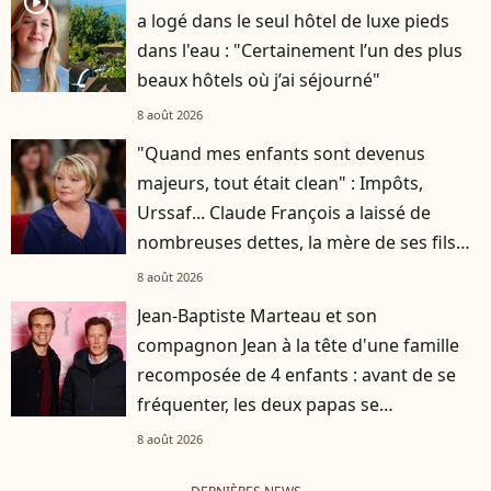
player2
a logé dans le seul hôtel de luxe pieds
dans l'eau : "Certainement l’un des plus
beaux hôtels où j’ai séjourné"
8 août 2026
"Quand mes enfants sont devenus
majeurs, tout était clean" : Impôts,
Urssaf... Claude François a laissé de
nombreuses dettes, la mère de ses fils
s'est occupée de tout
8 août 2026
Jean-Baptiste Marteau et son
compagnon Jean à la tête d'une famille
recomposée de 4 enfants : avant de se
fréquenter, les deux papas se
connaissaient depuis des années
8 août 2026