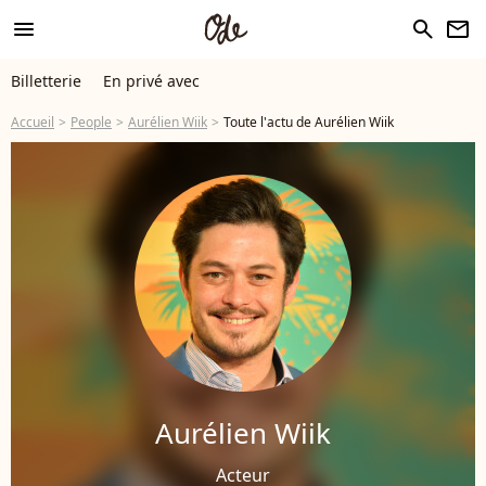
menu
search
newsletter
Billetterie
En privé avec
Accueil
People
Aurélien Wiik
Toute l'actu de Aurélien Wiik
Aurélien Wiik
Acteur