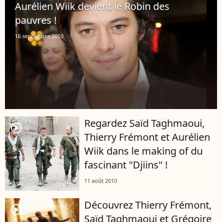
Aurélien Wiik devient le Robin des
pauvres !
16 septembre 2010
Regardez Saïd Taghmaoui,
player2
Thierry Frémont et Aurélien
Wiik dans le making of du
fascinant "Djiins" !
11 août 2010
Découvrez Thierry Frémont,
player2
Saïd Taghmaoui et Grégoire