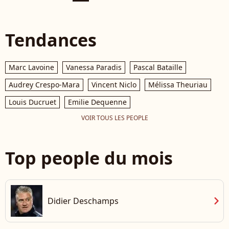
Tendances
Marc Lavoine
Vanessa Paradis
Pascal Bataille
Audrey Crespo-Mara
Vincent Niclo
Mélissa Theuriau
Louis Ducruet
Emilie Dequenne
VOIR TOUS LES PEOPLE
Top people du mois
chevron_right
Didier Deschamps