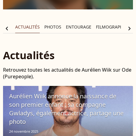
APHIE
ACTUALITÉS
PHOTOS
ENTOURAGE
FILMOGRAPHIE
chevron_left
chevron_right
Actualités
Retrouvez toutes les actualités de Aurélien Wiik sur Ode
(Purepeople).
Aurélien Wiik annonce la naissance de
son premier enfant : sa compagne
Gwladys, également actrice, partage une
photo
24 novembre 2025