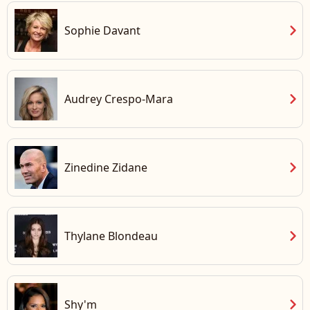
chevron_right
Sophie Davant
chevron_right
Audrey Crespo-Mara
chevron_right
Zinedine Zidane
chevron_right
Thylane Blondeau
chevron_right
Shy'm