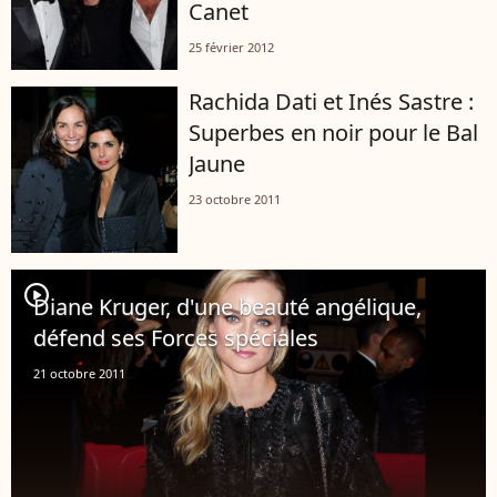
Canet
25 février 2012
Rachida Dati et Inés Sastre :
Superbes en noir pour le Bal
Jaune
23 octobre 2011
player2
Diane Kruger, d'une beauté angélique,
défend ses Forces spéciales
21 octobre 2011