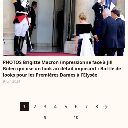
PHOTOS Brigitte Macron impressionne face à Jill
Biden qui ose un look au détail imposant : Battle de
looks pour les Premières Dames à l'Elysée
9 juin 2024
arrow_right
1
2
3
4
5
6
7
8
9
10