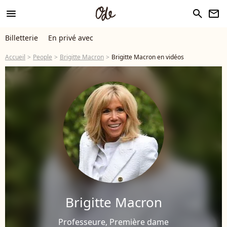
menu
search
newsletter
Billetterie
En privé avec
Accueil
People
Brigitte Macron
Brigitte Macron en vidéos
Brigitte Macron
Professeure, Première dame