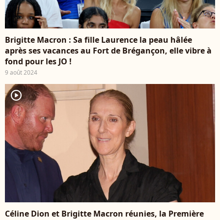
Brigitte Macron : Sa fille Laurence la peau hâlée
après ses vacances au Fort de Brégançon, elle vibre à
fond pour les JO !
9 août 2024
player2
Céline Dion et Brigitte Macron réunies, la Première