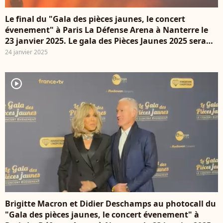
Le final du "Gala des pièces jaunes, le concert
évenement" à Paris La Défense Arena à Nanterre le
23 janvier 2025. Le gala des Pièces Jaunes 2025 sera
diffusé le 28 janvier, sur France 2 et sur la plateforme
24 janvier 2025
France.Tv. © Bestimage
player2
Brigitte Macron et Didier Deschamps au photocall du
"Gala des pièces jaunes, le concert évenement" à