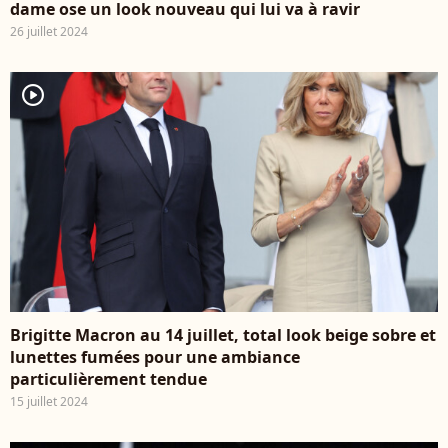
dame ose un look nouveau qui lui va à ravir
26 juillet 2024
player2
Brigitte Macron au 14 juillet, total look beige sobre et
lunettes fumées pour une ambiance
particulièrement tendue
15 juillet 2024