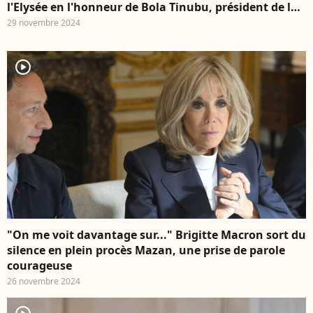
l'Elysée en l'honneur de Bola Tinubu, président de la
République fédérale du Nigeria et de son épouse,
29 novembre 2024
Oluremi Tinubu qui ont d'ailleurs fait forte
impression avec leur élégance distinguée
player2
"On me voit davantage sur..." Brigitte Macron sort du
silence en plein procès Mazan, une prise de parole
courageuse
26 novembre 2024