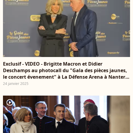
Exclusif - VIDEO - Brigitte Macron et Didier
Deschamps au photocall du "Gala des pièces jaunes,
le concert évenement" à La Défense Arena à Nanterre
le 23 janvier 2025. Agence / Bestimage
24 janvier 2025
player2