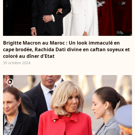
Brigitte Macron au Maroc : Un look immaculé en
cape brodée, Rachida Dati divine en caftan soyeux et
coloré au dîner d'Etat
30 octobre 2024
player2