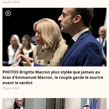
3 juillet 2024
player2
PHOTOS Brigitte Macron plus stylée que jamais au
bras d'Emmanuel Macron, le couple garde le sourire
avant le verdict
30 juin 2024
player2