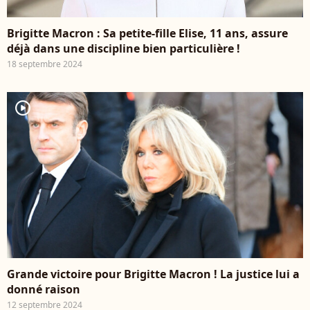
Brigitte Macron : Sa petite-fille Elise, 11 ans, assure
déjà dans une discipline bien particulière !
18 septembre 2024
player2
Grande victoire pour Brigitte Macron ! La justice lui a
donné raison
12 septembre 2024