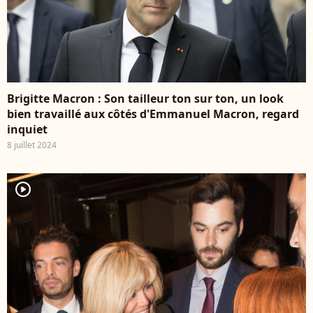
Brigitte Macron : Son tailleur ton sur ton, un look
bien travaillé aux côtés d'Emmanuel Macron, regard
inquiet
8 juillet 2024
player2