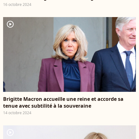
16 octobre 2024
player2
Brigitte Macron accueille une reine et accorde sa
tenue avec subtilité à la souveraine
14 octobre 2024
player2