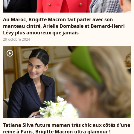
Au Maroc, Brigitte Macron fait parler avec son
manteau cintré, Arielle Dombasle et Bernard-Henri
Lévy plus amoureux que jamais
29 octobre 2024
player2
Tatiana Silva future maman très chic aux côtés d'une
reine à Paris, Brigitte Macron ultra glamour !