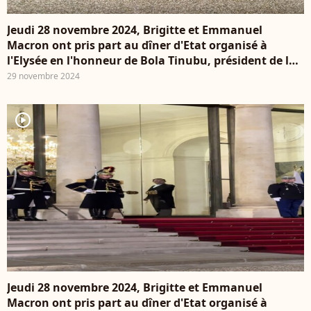
Jeudi 28 novembre 2024, Brigitte et Emmanuel
Macron ont pris part au dîner d'Etat organisé à
l'Elysée en l'honneur de Bola Tinubu, président de la
République fédérale du Nigeria et de son épouse,
29 novembre 2024
Oluremi Tinubu qui ont d'ailleurs fait forte
impression avec leur élégance distinguée
player2
Jeudi 28 novembre 2024, Brigitte et Emmanuel
Macron ont pris part au dîner d'Etat organisé à