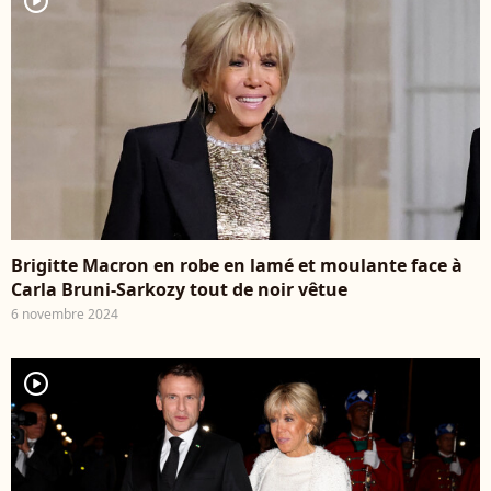
player2
Brigitte Macron en robe en lamé et moulante face à
Carla Bruni-Sarkozy tout de noir vêtue
6 novembre 2024
player2