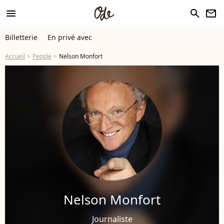
menu
search
newsletter
Billetterie
En privé avec
Accueil
People
Nelson Monfort
Nelson Monfort
Journaliste