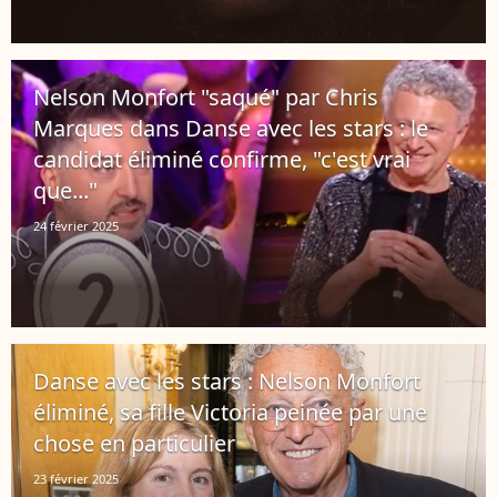
Nelson Monfort "saqué" par Chris
Marques dans Danse avec les stars : le
candidat éliminé confirme, "c'est vrai
que..."
24 février 2025
Danse avec les stars : Nelson Monfort
éliminé, sa fille Victoria peinée par une
chose en particulier
23 février 2025