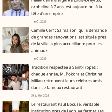
milliardaire Margarita Louis-Dreyfus,
orpheline à 7 ans, est aujourd'hui à la
tête d'un empire
1 août 2026
Camille Cerf : Sa maison, qui a demandé
de grandes rénovations, est située près
de la ville la plus accueillante pour les
animaux
1 août 2026
Tradition respectée à Saint-Tropez :
player2
chaque année, M. Pokora et Christina
Milian retrouvent leurs célèbres amis
dans ce fameux restaurant
31 juillet 2026
Le restaurant Paul Bocuse, véritable
institution près de Lyon, va fermer ses