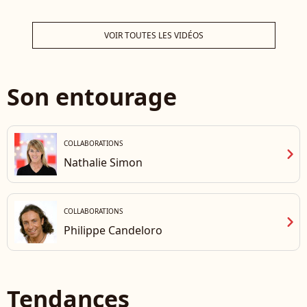
dire
joie.
VOIR TOUTES LES VIDÉOS
Son entourage
COLLABORATIONS
chevron_right
Nathalie Simon
COLLABORATIONS
chevron_right
Philippe Candeloro
Tendances