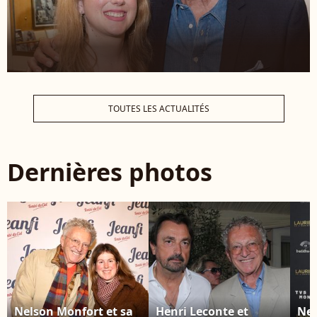
TOUTES LES ACTUALITÉS
Dernières photos
Nelson Monfort et sa
Henri Leconte et
Nel