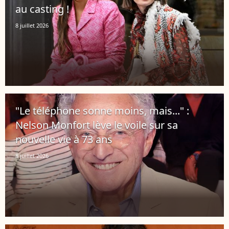
au casting !
8 juillet 2026
"Le téléphone sonne moins, mais..." :
Nelson Monfort lève le voile sur sa
nouvelle vie à 73 ans
8 juillet 2026