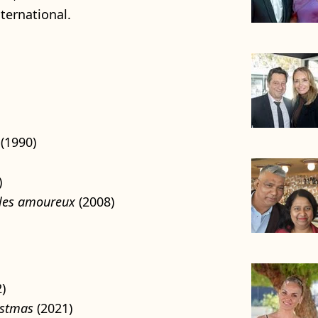
nternational.
(1990)
)
 les amoureux
(2008)
)
istmas
(2021)