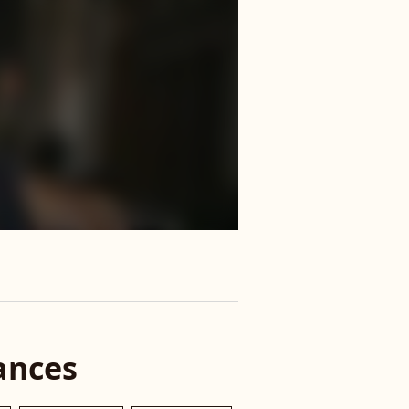
ances