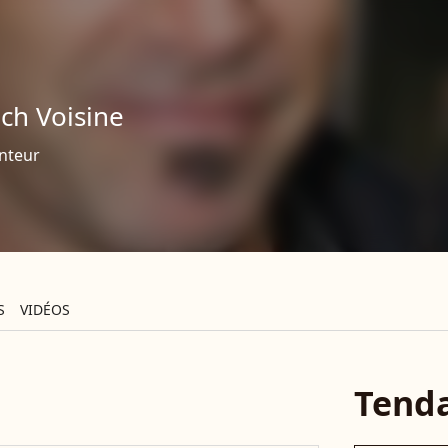
ch Voisine
nteur
S
VIDÉOS
Tend