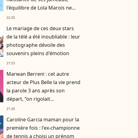
l'équilibre de Lola Marois ne
tenait qu'à un fil
22:20
Le mariage de ces deux stars
de la télé a été inoubliable : leur
photographe dévoile des
souvenirs pleins d'émotion
21:53
Marwan Berreni : cet autre
acteur de Plus Belle la vie prend
la parole 3 ans après son
départ, “on rigolait
énormément, on se prenait la
21:26
tête aussi”
Caroline Garcia maman pour la
première fois : l'ex-championne
de tennis a choisi un prénom