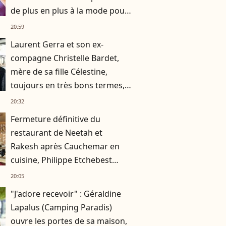
de plus en plus à la mode pour
son fils
20:59
Laurent Gerra et son ex-
compagne Christelle Bardet,
mère de sa fille Célestine,
toujours en très bons termes,
la preuve en images
20:32
Fermeture définitive du
restaurant de Neetah et
Rakesh après Cauchemar en
cuisine, Philippe Etchebest
pensait les avoir sauvés
20:05
"J'adore recevoir" : Géraldine
Lapalus (Camping Paradis)
ouvre les portes de sa maison,