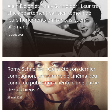
Alain Delon et Romy Schneider : Leur très
chic appartement parisien témoin de
leurs hurlements en français et en
allemand
19 août 2025
Romy Schneider : Qui a été son dernier
compagnon, un homme de cinéma peu
connu du public qui a hérité d'une partie
de ses biens ?
29 mai 2025