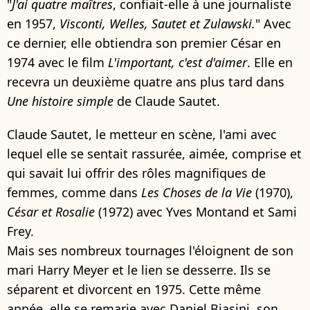
"
J'ai quatre maîtres
, confiait-elle à une journaliste
en 1957,
Visconti, Welles, Sautet et Zulawski.
" Avec
ce dernier, elle obtiendra son premier César en
1974 avec le film
L'important, c'est d'aimer
. Elle en
recevra un deuxième quatre ans plus tard dans
Une histoire simple
de Claude Sautet.
Claude Sautet, le metteur en scène, l'ami avec
lequel elle se sentait rassurée, aimée, comprise et
qui savait lui offrir des rôles magnifiques de
femmes, comme dans
Les Choses de la Vie
(1970),
César et Rosalie
(1972) avec Yves Montand et Sami
Frey.
Mais ses nombreux tournages l'éloignent de son
mari Harry Meyer et le lien se desserre. Ils se
séparent et divorcent en 1975. Cette même
année, elle se remarie avec Daniel Biasini, son