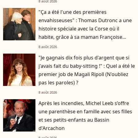
8 août 2026
"Ça a été l'une des premières
envahisseuses" : Thomas Dutronc a une
histoire spéciale avec la Corse où il
habite, grâce à sa maman Françoise
Hardy
8 août 2026
"Je gagnais dix fois plus d'argent que si
j'avais fait du baby-sitting !" : Quel a été le
premier job de Magali Ripoll (N'oubliez
pas les paroles) ?
8 août 2026
Après les incendies, Michel Leeb s’offre
une parenthèse en famille avec ses filles
et ses petits-enfants au Bassin
d'Arcachon
8 août 2026