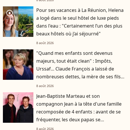
Pour ses vacances à La Réunion, Helena
player2
a logé dans le seul hôtel de luxe pieds
dans l'eau : "Certainement l’un des plus
beaux hôtels où j’ai séjourné"
8 août 2026
"Quand mes enfants sont devenus
majeurs, tout était clean" : Impôts,
Urssaf... Claude François a laissé de
nombreuses dettes, la mère de ses fils
s'est occupée de tout
8 août 2026
Jean-Baptiste Marteau et son
compagnon Jean à la tête d'une famille
recomposée de 4 enfants : avant de se
fréquenter, les deux papas se
connaissaient depuis des années
8 août 2026