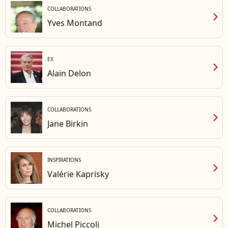
COLLABORATIONS
chevron_right
Yves Montand
EX
chevron_right
Alain Delon
COLLABORATIONS
chevron_right
Jane Birkin
INSPIRATIONS
chevron_right
Valérie Kaprisky
COLLABORATIONS
chevron_right
Michel Piccoli