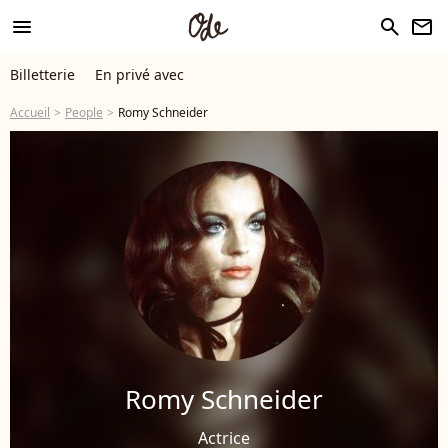
menu
search
newsletter
Billetterie
En privé avec
Accueil
People
Romy Schneider
Romy Schneider
Actrice