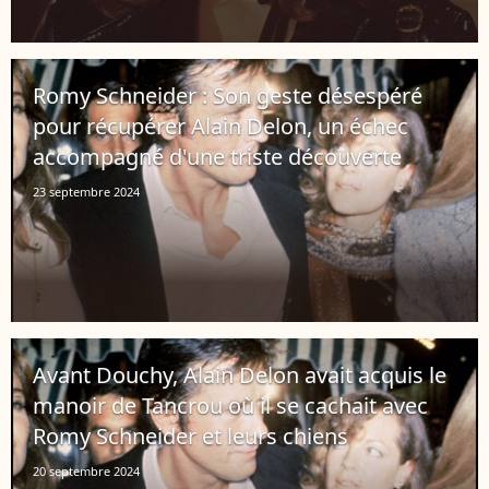
Romy Schneider : Son geste désespéré
pour récupérer Alain Delon, un échec
accompagné d'une triste découverte
23 septembre 2024
Avant Douchy, Alain Delon avait acquis le
manoir de Tancrou où il se cachait avec
Romy Schneider et leurs chiens
20 septembre 2024