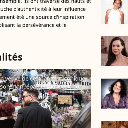
player2
 Ensemble, ils ont traversé des hauts et
uche d'authenticité à leur influence
lement été une source d'inspiration
isant la persévérance et le
lités
" : la veuve de ce chanteur iconique
de son mari, épaulée par ses deux