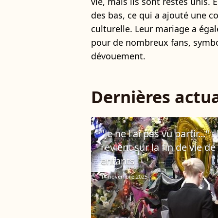
vie, mais ils sont restés unis.
des bas, ce qui a ajouté une co
culturelle. Leur mariage a éga
pour de nombreux fans, symbol
dévouement.
Dernières actua
"Je ne l'ai pas vu partir...
revient sur la fin de vie 
enfants
14 novembre 2025