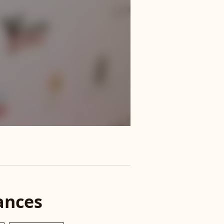
ances