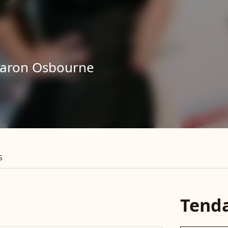
aron Osbourne
S
Tend