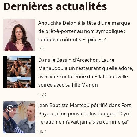
Dernières actualités
Anouchka Delon à la tête d'une marque
de prêt-à-porter au nom symbolique :
combien coûtent ses pièces ?
11:45
Dans le Bassin d'Arcachon, Laure
Manaudou a un restaurant qu'elle adore,
avec vue sur la Dune du Pilat : nouvelle
soirée avec sa fille Manon
11:10
Jean-Baptiste Marteau pétrifié dans Fort
player2
Boyard, il ne pouvait plus bouger : "Cyril
Féraud ne m’avait jamais vu comme ça"
10:41