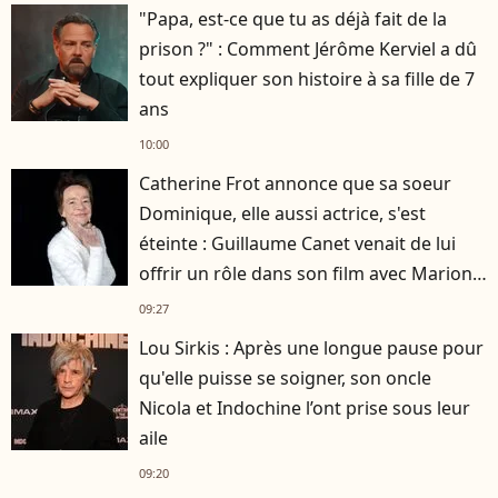
"Papa, est-ce que tu as déjà fait de la
prison ?" : Comment Jérôme Kerviel a dû
tout expliquer son histoire à sa fille de 7
ans
10:00
Catherine Frot annonce que sa soeur
Dominique, elle aussi actrice, s'est
éteinte : Guillaume Canet venait de lui
offrir un rôle dans son film avec Marion
Cotillard
09:27
Lou Sirkis : Après une longue pause pour
qu'elle puisse se soigner, son oncle
Nicola et Indochine l’ont prise sous leur
aile
09:20