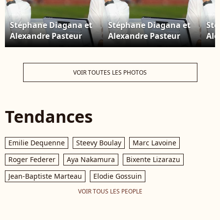
Stéphane Diagana et
Stéphane Diagana et
Sté
Alexandre Pasteur
Alexandre Pasteur
Ale
lors du championnats
lors du championnats
lor
d'Europe d'athlétisme
d'Europe d'athlétisme
d'E
à Munich, Allemagne,
à Munich, Allemagne,
à M
VOIR TOUTES LES PHOTOS
le 15 août 2022. ©
le 15 août 2022. ©
le 
Laurent
Laurent
Lau
Lairys/Panoramic/Bestimage
Lairys/Panoramic/Bestimag
Lai
Tendances
Emilie Dequenne
Steevy Boulay
Marc Lavoine
Roger Federer
Aya Nakamura
Bixente Lizarazu
Jean-Baptiste Marteau
Elodie Gossuin
VOIR TOUS LES PEOPLE