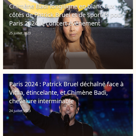
Chimène Badi longiligne en blanc aux
côtés de Patrick Bruel et de sportifs pour
Paris 2024 le concert événement
25 juillet 2023
Paris 2024 : Patrick Bruel déchaîné face à
Vitaa, étincelante, et Chimène Badi,
chevelure interminable
24 juillet 2023