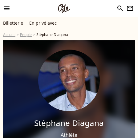
menu
search
newsletter
Billetterie
En privé avec
Accueil
People
Stéphane Diagana
Stéphane Diagana
Athlète