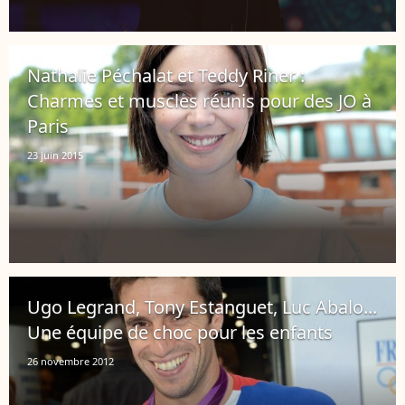
Nathalie Péchalat et Teddy Riner :
Charmes et muscles réunis pour des JO à
Paris
23 juin 2015
Ugo Legrand, Tony Estanguet, Luc Abalo...
Une équipe de choc pour les enfants
26 novembre 2012