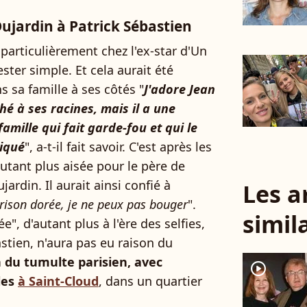
ujardin à Patrick Sébastien
particulièrement chez l'ex-star d'Un
rester simple. Et cela aurait été
s sa famille à ses côtés "
J'adore Jean
ché à ses racines, mais il a une
a famille qui fait garde-fou et qui le
iqué
", a-t-il fait savoir. C'est après les
autant plus aisée pour le père de
jardin. Il aurait ainsi confié à
Les a
prison dorée, je ne peux pas bouger
".
simil
", d'autant plus à l'ère des selfies,
stien, n'aura pas eu raison du
n du tumulte parisien, avec
player2
les
à Saint-Cloud
, dans un quartier