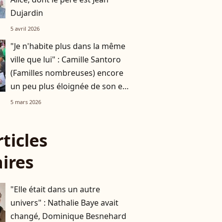
Dujardin
5 avril 2026
"Je n'habite plus dans la même
ville que lui" : Camille Santoro
(Familles nombreuses) encore
un peu plus éloignée de son ex-
mari Nicolas, père de ses six
5 mars 2026
enfants
rticles
aires
"Elle était dans un autre
univers" : Nathalie Baye avait
changé, Dominique Besnehard