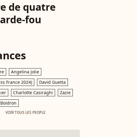
re de quatre
garde-fou
ances
re
Angelina Jolie
iss France 2024)
David Guetta
ier
Charlotte Casiraghi
Zazie
Boidron
VOIR TOUS LES PEOPLE