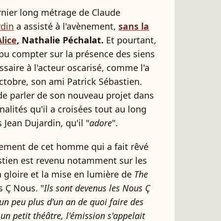
ernier long métrage de Claude
rdin
a assisté à l'avènement,
sans la
lice
, Nathalie Péchalat.
Et pourtant,
rs pu compter sur la présence des siens
saire à l'acteur oscarisé, comme l'a
ctobre, son ami Patrick Sébastien.
 de parler de son nouveau projet dans
nalités qu'il a croisées tout au long
 Jean Dujardin, qu'il "
adore
".
mement de cet homme qui a fait rêvé
astien est revenu notamment sur les
la gloire et la mise en lumière de
The
s Ç Nous. "
Ils sont devenus les Nous Ç
 un peu plus d'un an de quoi faire des
un petit théâtre, l'émission s'appelait