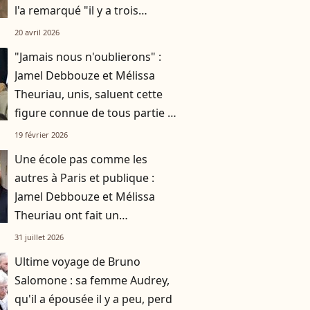
l'a remarqué "il y a trois
semaines" en lui rendant visite
20 avril 2026
"Jamais nous n'oublierons" :
Jamel Debbouze et Mélissa
Theuriau, unis, saluent cette
figure connue de tous partie à
76 ans
19 février 2026
Une école pas comme les
autres à Paris et publique :
Jamel Debbouze et Mélissa
Theuriau ont fait un
compromis pour leurs enfants
31 juillet 2026
Léon et Lila
Ultime voyage de Bruno
Salomone : sa femme Audrey,
qu'il a épousée il y a peu, perd