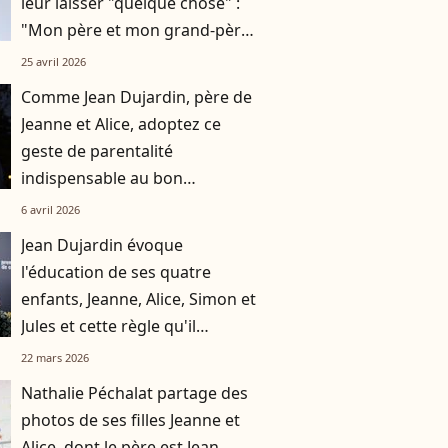
leur laisser "quelque chose" :
"Mon père et mon grand-père
ne m’ont rien laissé"
25 avril 2026
Comme Jean Dujardin, père de
Jeanne et Alice, adoptez ce
geste de parentalité
indispensable au bon
développement de l'enfant
6 avril 2026
Jean Dujardin évoque
l'éducation de ses quatre
enfants, Jeanne, Alice, Simon et
Jules et cette règle qu'il
s'impose à la maison
22 mars 2026
Nathalie Péchalat partage des
photos de ses filles Jeanne et
Alice, dont le père est Jean