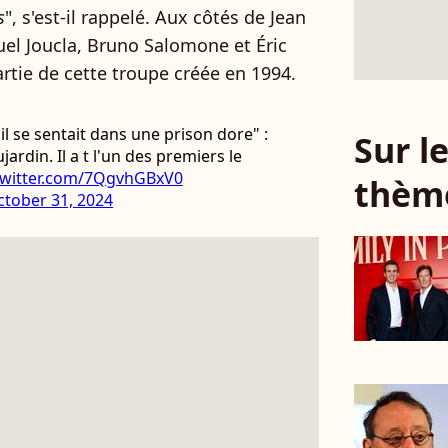
s
", s'est-il rappelé. Aux côtés de Jean
el Joucla, Bruno Salomone et Éric
artie de cette troupe créée en 1994.
'il se sentait dans une prison dore" :
Sur 
ardin. Il a t l'un des premiers le
.twitter.com/7QgvhGBxV0
thèm
ctober 31, 2024