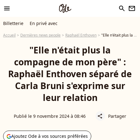
menu
search
newsletter
Billetterie
En privé avec
Accueil
Dernières news people
Raphaël Enthoven
"Elle n'était plus la compagne de mon père" : Raphaël Enthoven séparé de Carla Bruni s'exprime sur leur relation
"Elle n'était plus la
compagne de mon père" :
Raphaël Enthoven séparé de
Carla Bruni s'exprime sur
leur relation
Publié le 9 novembre 2024 à 08:46
Partager
share
Ajoutez Ode à vos sources préférées