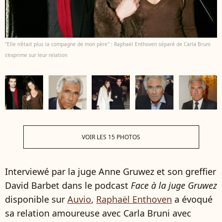
"Elle n'était plus la compagne de mon père" : Raphaël Enthoven séparé de Carla Bruni
s'exprime sur leur relation
VOIR LES 15 PHOTOS
Interviewé par la juge Anne Gruwez et son greffier
David Barbet dans le podcast
Face à la juge Gruwez
disponible sur
Auvio
,
Raphaël Enthoven
a évoqué
sa relation amoureuse avec Carla Bruni avec