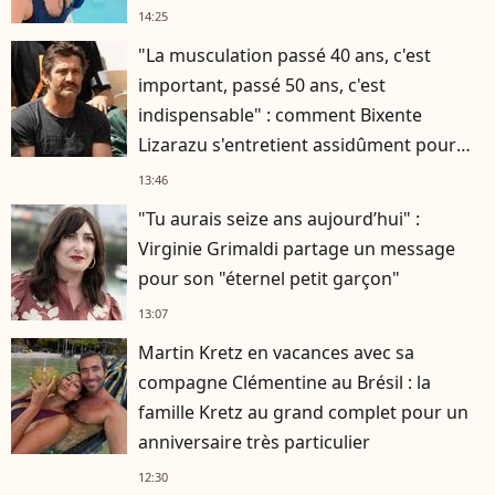
14:25
"La musculation passé 40 ans, c'est
important, passé 50 ans, c'est
indispensable" : comment Bixente
Lizarazu s'entretient assidûment pour
rester musclé à 56 ans ?
13:46
"Tu aurais seize ans aujourd’hui" :
Virginie Grimaldi partage un message
pour son "éternel petit garçon"
13:07
Martin Kretz en vacances avec sa
compagne Clémentine au Brésil : la
famille Kretz au grand complet pour un
anniversaire très particulier
12:30