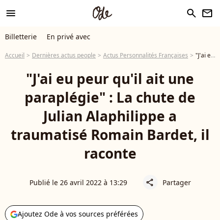
menu
search
newsletter
Billetterie
En privé avec
Accueil
Dernières actus people
Actus Personnalités Françaises
"J'ai eu peur qu'il ait une paraplégie" : La chute de Julian Alaphilippe a traumatisé Romain Bardet, il raconte
"J'ai eu peur qu'il ait une
paraplégie" : La chute de
Julian Alaphilippe a
traumatisé Romain Bardet, il
raconte
Publié le 26 avril 2022 à 13:29
Partager
share
Ajoutez Ode à vos sources préférées