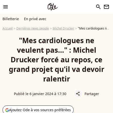
menu
search
newsletter
Billetterie
En privé avec
Accueil
Dernières news people
Michel Drucker
"Mes cardiologues ne veulent pas..." : Michel Drucker forcé au repos, ce grand projet qu'il va devoir ralentir
"Mes cardiologues ne
veulent pas..." : Michel
Drucker forcé au repos, ce
grand projet qu'il va devoir
ralentir
Publié le 6 janvier 2024 à 17:30
Partager
share
Ajoutez Ode à vos sources préférées