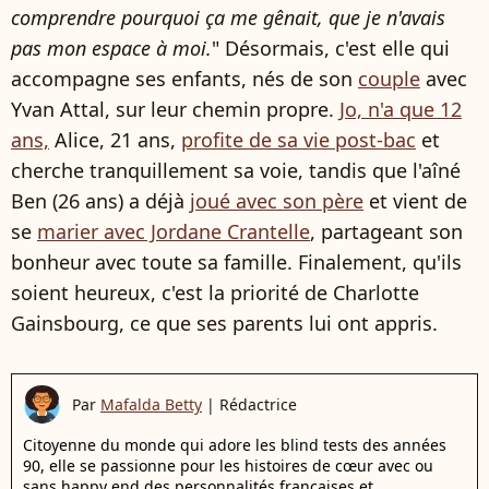
comprendre pourquoi ça me gênait, que je n'avais
pas mon espace à moi.
" Désormais, c'est elle qui
accompagne ses enfants, nés de son
couple
avec
Yvan Attal, sur leur chemin propre.
Jo, n'a que 12
ans,
Alice, 21 ans,
profite de sa vie post-bac
et
cherche tranquillement sa voie, tandis que l'aîné
Ben (26 ans) a déjà
joué avec son père
et vient de
se
marier avec Jordane Crantelle
, partageant son
bonheur avec toute sa famille. Finalement, qu'ils
soient heureux, c'est la priorité de Charlotte
Gainsbourg, ce que ses parents lui ont appris.
Par
Mafalda Betty
|
Rédactrice
Citoyenne du monde qui adore les blind tests des années
90, elle se passionne pour les histoires de cœur avec ou
sans happy end des personnalités françaises et