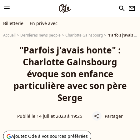
menu
search
newsletter
Billetterie
En privé avec
Accueil
Dernières news people
Charlotte Gainsbourg
"Parfois j'avais honte" : Charlotte Gainsbourg évoque son enfance particulière avec son père Serge
"Parfois j'avais honte" :
Charlotte Gainsbourg
évoque son enfance
particulière avec son père
Serge
Publié le 14 juillet 2023 à 19:25
Partager
share
Ajoutez Ode à vos sources préférées