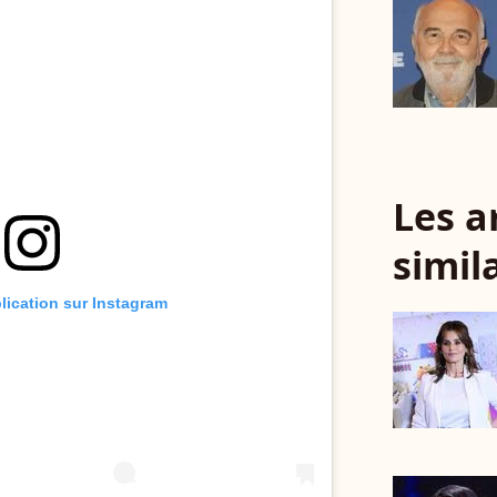
Les a
simil
blication sur Instagram