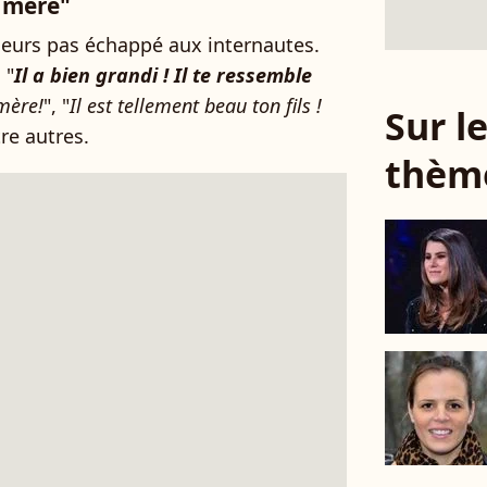
a mère"
leurs pas échappé aux internautes.
, "
Il a bien grandi ! Il te ressemble
 mère!
", "
Il est tellement beau ton fils !
Sur 
tre autres.
thèm