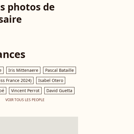
es photos de
saire
ances
e
Iris Mittenaere
Pascal Bataille
iss France 2024)
Isabel Otero
pé
Vincent Perrot
David Guetta
VOIR TOUS LES PEOPLE