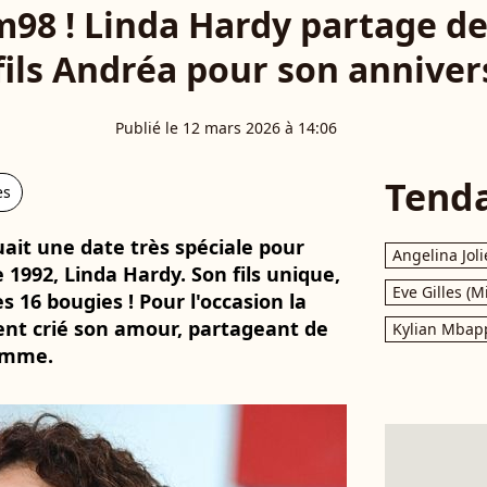
m98 ! Linda Hardy partage d
fils Andréa pour son anniver
Publié le 12 mars 2026 à 14:06
Tend
es
ait une date très spéciale pour
Angelina Joli
 1992, Linda Hardy. Son fils unique,
Eve Gilles (M
es 16 bougies ! Pour l'occasion la
nt crié son amour, partageant de
Kylian Mbap
omme.