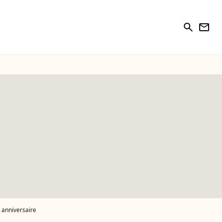
search
newsletter
 anniversaire