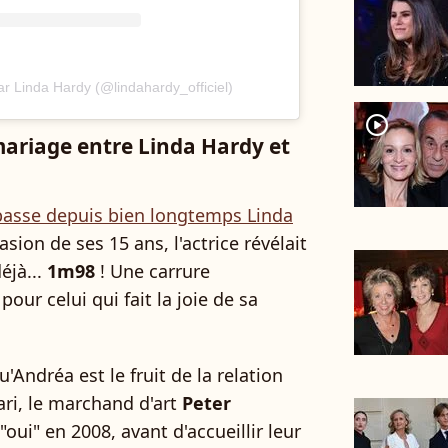
r Linda Hardy (@lindahardy_officiel)
player2
mariage entre Linda Hardy et
épasse depuis bien longtemps Linda
casion de ses 15 ans, l'actrice révélait
éjà...
1m98
! Une carrure
our celui qui fait la joie de sa
u'Andréa est le fruit de la relation
ri, le marchand d'art
Peter
 "oui" en 2008, avant d'accueillir leur