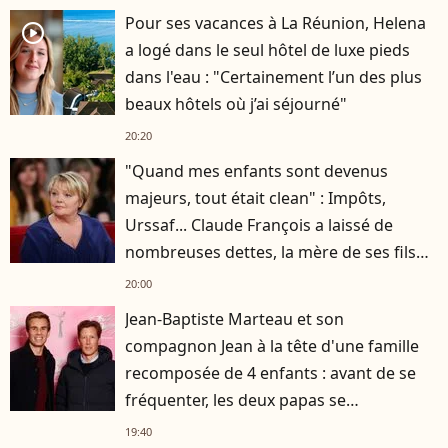
Pour ses vacances à La Réunion, Helena
player2
a logé dans le seul hôtel de luxe pieds
dans l'eau : "Certainement l’un des plus
beaux hôtels où j’ai séjourné"
20:20
"Quand mes enfants sont devenus
majeurs, tout était clean" : Impôts,
Urssaf... Claude François a laissé de
nombreuses dettes, la mère de ses fils
s'est occupée de tout
20:00
Jean-Baptiste Marteau et son
compagnon Jean à la tête d'une famille
recomposée de 4 enfants : avant de se
fréquenter, les deux papas se
connaissaient depuis des années
19:40