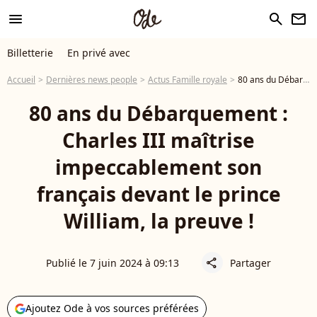
menu
search
newsletter
Billetterie
En privé avec
Accueil
Dernières news people
Actus Famille royale
80 ans du Débarquement : Charles III maîtrise impeccablement son français devant le prince William, la preuve !
80 ans du Débarquement :
Charles III maîtrise
impeccablement son
français devant le prince
William, la preuve !
Publié le 7 juin 2024 à 09:13
Partager
share
Ajoutez Ode à vos sources préférées