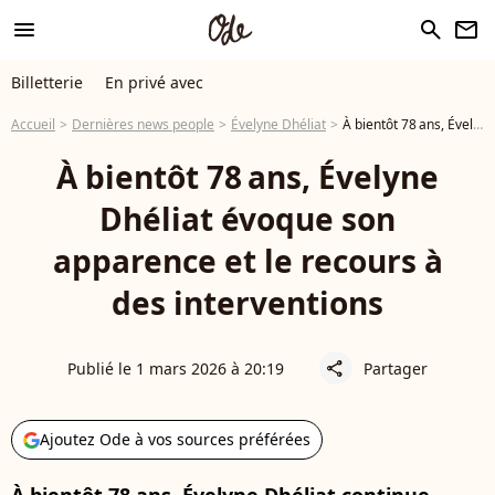
menu
search
newsletter
Billetterie
En privé avec
Accueil
Dernières news people
Évelyne Dhéliat
À bientôt 78 ans, Évelyne Dhéliat évoque son apparence et le recours à des interventions
À bientôt 78 ans, Évelyne
Dhéliat évoque son
apparence et le recours à
des interventions
Publié le 1 mars 2026 à 20:19
Partager
share
Ajoutez Ode à vos sources préférées