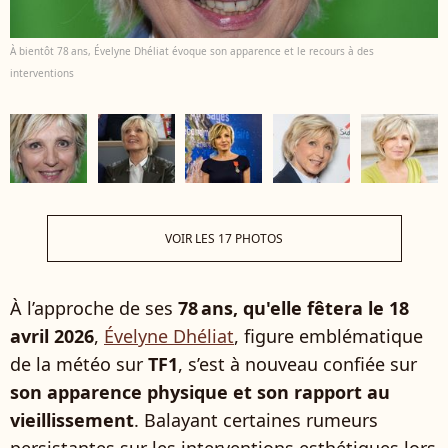
À bientôt 78 ans, Évelyne Dhéliat évoque son apparence et le recours à des
interventions
VOIR LES 17 PHOTOS
À l’approche de ses
78 ans, qu'elle fêtera le 18
avril 2026
,
Évelyne Dhéliat
, figure emblématique
de la météo sur
TF1
, s’est à nouveau confiée sur
son apparence physique et son rapport au
vieillissement
. Balayant certaines rumeurs