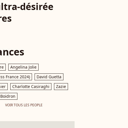
ltra-désirée
res
ances
re
Angelina Jolie
iss France 2024)
David Guetta
ier
Charlotte Casiraghi
Zazie
Boidron
VOIR TOUS LES PEOPLE