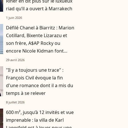
Riner en dit plus sur le luxueux
riad qu’il a ouvert à Marrakech
1 juin 2026
Défilé Chanel à Biarritz : Marion
Cotillard, Bixente Lizarazu et
son frère, A$AP Rocky ou
encore Nicole Kidman font
sensation dès leur arrivée
29 avril 2026
"Il y a toujours une trace" :
François Civil évoque la fin
d'une romance dont il a mis du
temps à se relever
8 juillet 2026
600 m², jusqu’à 12 invités et vue
imprenable : la villa de Karl
Lagerfeld est à louer pour une