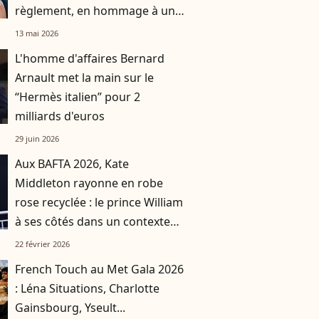
règlement, en hommage à un
grand homme
13 mai 2026
L'homme d'affaires Bernard
Arnault met la main sur le
“Hermès italien” pour 2
milliards d'euros
29 juin 2026
Aux BAFTA 2026, Kate
Middleton rayonne en robe
rose recyclée : le prince William
à ses côtés dans un contexte
délicat pour la famille royale
22 février 2026
French Touch au Met Gala 2026
: Léna Situations, Charlotte
Gainsbourg, Yseult...