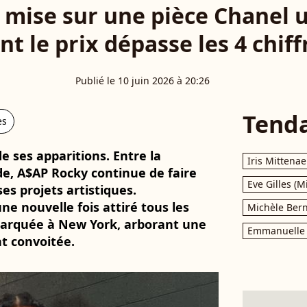
mise sur une pièce Chanel u
nt le prix dépasse les 4 chiff
Publié le 10 juin 2026 à 20:26
Tend
es
e ses apparitions. Entre la
Iris Mittenae
e, A$AP Rocky continue de faire
Eve Gilles (M
ses projets artistiques.
e nouvelle fois attiré tous les
Michèle Bern
emarquée à New York, arborant une
Emmanuelle 
t convoitée.