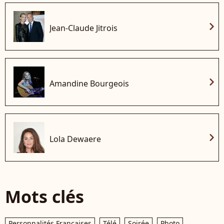
chevron_right
Jean-Claude Jitrois
chevron_right
Amandine Bourgeois
chevron_right
Lola Dewaere
Mots clés
Personnalités Françaises
Télé
Soirée
Photo