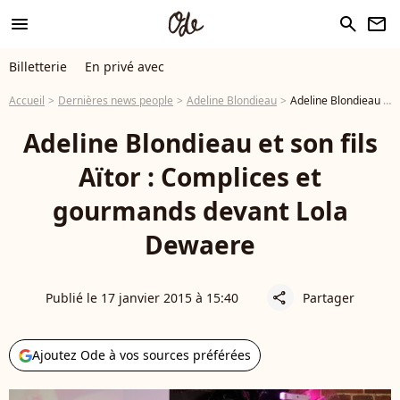
menu
search
newsletter
Billetterie
En privé avec
Accueil
Dernières news people
Adeline Blondieau
Adeline Blondieau et son fils Aïtor : Complices et gourmands devant Lola Dewaere
Adeline Blondieau et son fils
Aïtor : Complices et
gourmands devant Lola
Dewaere
Publié le 17 janvier 2015 à 15:40
Partager
share
Ajoutez Ode à vos sources préférées