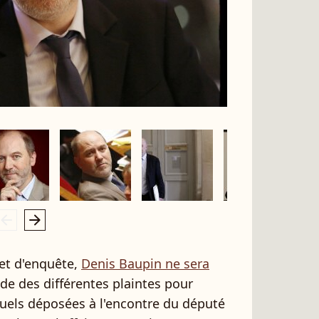
rrow_left
arrow_right
et d'enquête,
Denis Baupin ne sera
ude des différentes plaintes pour
uels déposées à l'encontre du député