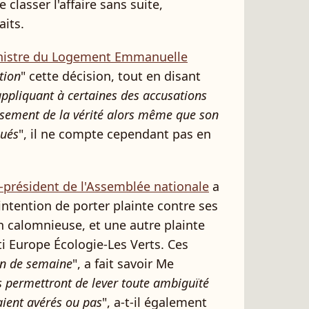
e classer l'affaire sans suite,
aits.
inistre du Logement Emmanuelle
tion
" cette décision, tout en disant
'appliquant à certaines des accusations
ssement de la vérité alors même que son
oués
", il ne compte cependant pas en
e-président de l'Assemblée nationale
a
 intention de porter plainte contre ses
n calomnieuse, et
une autre plainte
ti Europe Écologie-Les Verts. C
es
in de semaine
", a fait savoir Me
s
permettront de lever toute ambiguïté
taient avérés ou pas
", a-t-il également