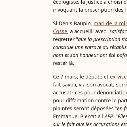
écologiste, la justice a choisi d
invoquant la prescription des f
Si Denis Baupin,
mari de la m
Cosse
, a accueilli avec "
satisfac
regretter "
que la prescription s
constitue une entrave au rétabli
nom et son honneur ont été baf
rester là.
Ce 7 mars, le député et
ex-vic
fait savoir, via son avocat, son
accusatrices pour dénonciatio
pour diffamation contre le par
plaintes seront déposées "
en f
Emmanuel Pierrat à l'
AFP
. "
Elle
sur le fait que les accusations é