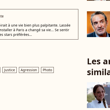
ste
rait à une vie bien plus palpitante. Lassée
staller à Paris a changé sa vie... Se sentir
es stars préférées…
Les a
simil
Justice
Agression
Photo