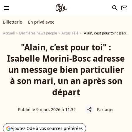
menu
search
newsletter
Billetterie
En privé avec
Accueil
Dernières news people
Actus Télé
"Alain, c’est pour toi" : Isabelle Morini-Bosc adresse un message bien particulier à son mari, un an après son départ
"Alain, c’est pour toi" :
Isabelle Morini-Bosc adresse
un message bien particulier
à son mari, un an après son
départ
Publié le 9 mars 2026 à 11:32
Partager
share
Ajoutez Ode à vos sources préférées