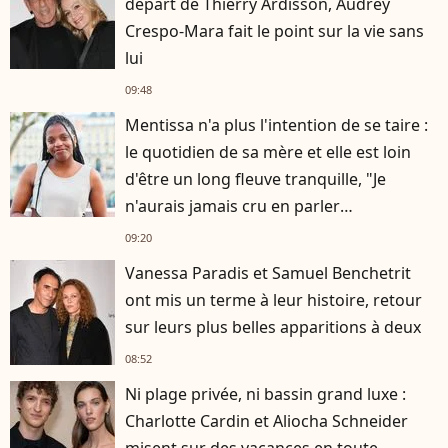
départ de Thierry Ardisson, Audrey
Crespo-Mara fait le point sur la vie sans
lui
09:48
Mentissa n'a plus l'intention de se taire :
le quotidien de sa mère et elle est loin
d'être un long fleuve tranquille, "Je
n'aurais jamais cru en parler
publiquement"
09:20
Vanessa Paradis et Samuel Benchetrit
ont mis un terme à leur histoire, retour
sur leurs plus belles apparitions à deux
08:52
Ni plage privée, ni bassin grand luxe :
Charlotte Cardin et Aliocha Schneider
misent sur des vacances en toute