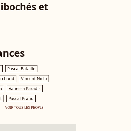
bibochés et
ances
e
Pascal Bataille
archand
Vincent Niclo
a
Vanessa Paradis
t
Pascal Praud
VOIR TOUS LES PEOPLE