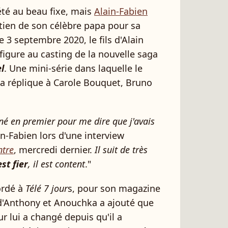
été au beau fixe, mais
Alain-Fabien
tien de son célèbre papa pour sa
 3 septembre 2020, le fils d'Alain
figure au casting de la nouvelle saga
l
. Une mini-série dans laquelle le
la réplique à Carole Bouquet, Bruno
né en premier pour me dire que j'avais
n-Fabien lors d'une interview
ntre
, mercredi dernier.
Il suit de très
est fier
, il est content
."
ordé à
Télé 7 jour
s, pour son magazine
 d'Anthony et Anouchka a ajouté que
r lui a changé depuis qu'il a