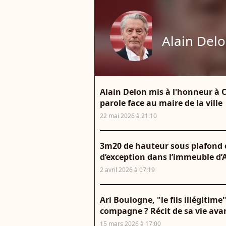
Alain Del
Alain Delon mis à l'honneur à Ca
parole face au maire de la ville
22 mai 2026 à 21:10
3m20 de hauteur sous plafond e
d’exception dans l’immeuble d’
2 avril 2026 à 07:19
Ari Boulogne, "le fils illégitime
compagne ? Récit de sa vie avan
15 mars 2026 à 17:00