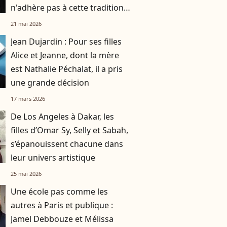
n'adhère pas à cette tradition
familiale, "je tente de lui faire
21 mai 2026
changer d'avis"
Jean Dujardin : Pour ses filles
Alice et Jeanne, dont la mère
est Nathalie Péchalat, il a pris
une grande décision
17 mars 2026
De Los Angeles à Dakar, les
filles d’Omar Sy, Selly et Sabah,
s’épanouissent chacune dans
leur univers artistique
25 mai 2026
Une école pas comme les
autres à Paris et publique :
Jamel Debbouze et Mélissa