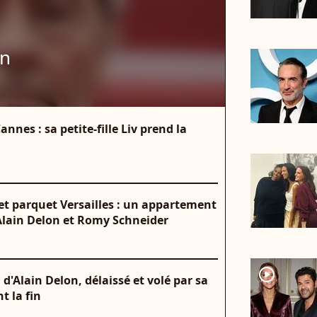
on
nnes : sa petite-fille Liv prend la
t parquet Versailles : un appartement
Alain Delon et Romy Schneider
player2
" d'Alain Delon, délaissé et volé par sa
t la fin