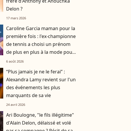
frère d'Anthony et Anouchka
Delon ?
17 mars 2026
Caroline Garcia maman pour la
première fois : l'ex-championne
de tennis a choisi un prénom
de plus en plus à la mode pour
son fils
6 août 2026
“Plus jamais je ne le ferai” :
Alexandra Lamy revient sur l'un
des événements les plus
marquants de sa vie
24 avril 2026
Ari Boulogne, "le fils illégitime"
d'Alain Delon, délaissé et volé
par sa compagne ? Récit de sa