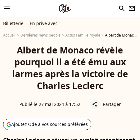
menu
search
newsletter
Billetterie
En privé avec
Accueil
Dernières news people
Actus Famille royale
Albert de Monaco révèle pourquoi il a été ému aux larmes après la victoire de Charles Leclerc
Albert de Monaco révèle
pourquoi il a été ému aux
larmes après la victoire de
Charles Leclerc
Publié le 27 mai 2024 à 17:52
Partager
share
Ajoutez Ode à vos sources préférées