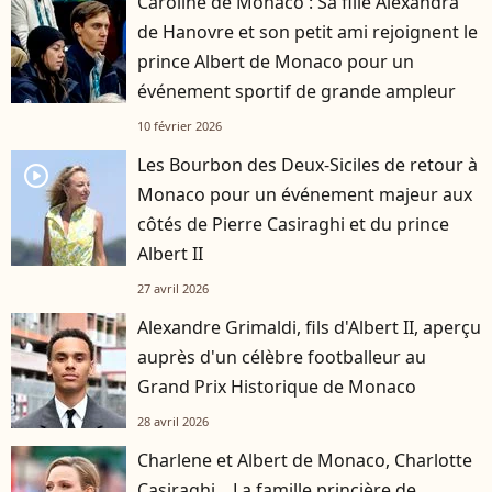
Caroline de Monaco : Sa fille Alexandra
de Hanovre et son petit ami rejoignent le
prince Albert de Monaco pour un
événement sportif de grande ampleur
10 février 2026
Les Bourbon des Deux-Siciles de retour à
player2
Monaco pour un événement majeur aux
côtés de Pierre Casiraghi et du prince
Albert II
27 avril 2026
Alexandre Grimaldi, fils d'Albert II, aperçu
auprès d'un célèbre footballeur au
Grand Prix Historique de Monaco
28 avril 2026
Charlene et Albert de Monaco, Charlotte
Casiraghi... La famille princière de