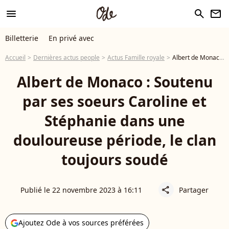
menu
search
newsletter
Billetterie
En privé avec
Accueil
Dernières actus people
Actus Famille royale
Albert de Monaco : Soutenu par ses soeurs Caroline et Stéphanie dans une douloureuse période, le clan toujours soudé
Albert de Monaco : Soutenu
par ses soeurs Caroline et
Stéphanie dans une
douloureuse période, le clan
toujours soudé
Publié le 22 novembre 2023 à 16:11
Partager
share
Ajoutez Ode à vos sources préférées