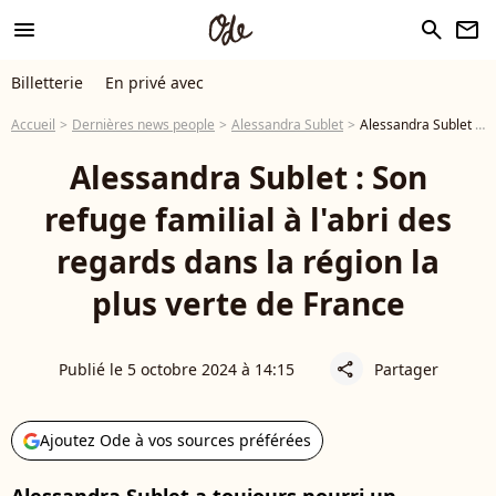
menu
search
newsletter
Billetterie
En privé avec
Accueil
Dernières news people
Alessandra Sublet
Alessandra Sublet : Son refuge familial à l'abri des regards dans la région la plus verte de France
Alessandra Sublet : Son
refuge familial à l'abri des
regards dans la région la
plus verte de France
Publié le 5 octobre 2024 à 14:15
Partager
share
Ajoutez Ode à vos sources préférées